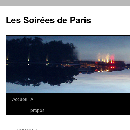
Aller
au
Les Soirées de Paris
contenu
Accueil
À
propos
←
Congés 37