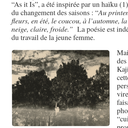
“As it Is”, a été inspirée par un haïku (1)
du changement des saisons : “
Au printem
fleurs, en été, le coucou, à l’automne, la 
neige, claire, froide.”
La poésie est ind
du travail de la jeune femme.
Mais
des
Kaj
cet
per
vire
fais
pho
“cui
pro