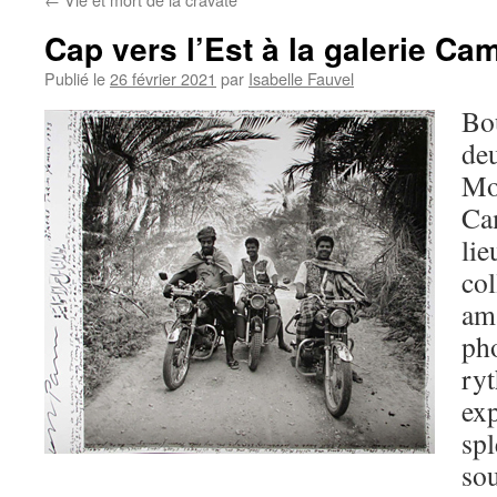
Cap vers l’Est à la galerie C
Publié le
26 février 2021
par
Isabelle Fauvel
Bou
deu
Mon
Ca
lie
col
am
ph
ry
exp
spl
so