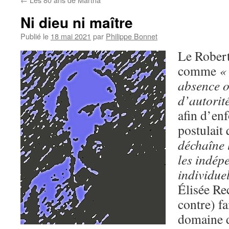
Ni dieu ni maître
Publié le
18 mai 2021
par
Philippe Bonnet
Le Robert
comme
«
absence o
d’autorit
afin d’enf
postulait
déchaîne 
les indép
individue
Élisée Re
contre) fa
domaine d