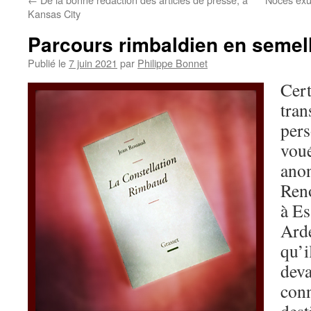
Kansas City
Parcours rimbaldien en semel
Publié le
7 juin 2021
par
Philippe Bonnet
Cert
tran
pers
voué
ano
Reno
à E
Ard
qu’i
deva
conn