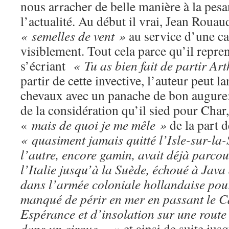
nous arracher de belle manière à la pesa
l’actualité. Au début il vrai, Jean Roua
« semelles de vent »
au service d’une ca
visiblement. Tout cela parce qu’il repre
s’écriant
« Tu as bien fait de partir A
partir de cette invective, l’auteur peut l
chevaux avec un panache de bon augure
de la considération qu’il sied pour Char,
«
mais de quoi je me mêle »
de la part 
« quasiment jamais quitté l’Isle-sur-la
l’autre, encore gamin, avait déjà parco
l’Italie jusqu’à la Suède, échoué à Java
dans l’armée coloniale hollandaise pour
manqué de périr en mer en passant le 
Espérance et d’insolation sur une route i
dans un cirque… »
et ainsi de suite jus