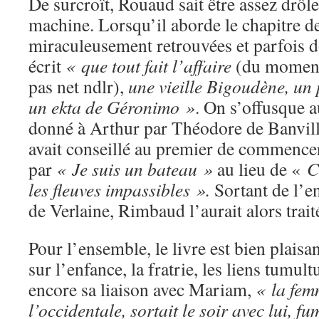
De surcroît, Rouaud sait être assez drôle
machine. Lorsqu’il aborde le chapitre d
miraculeusement retrouvées et parfois d
écrit
« que tout fait l’affaire
(du moment 
pas net ndlr),
une vieille Bigoudène, un
un ekta de Géronimo »
. On s’offusque a
donné à Arthur par Théodore de Banvill
avait conseillé au premier de commence
par
« Je suis un bateau »
au lieu de «
C
les fleuves impassibles ».
Sortant de l’e
de Verlaine, Rimbaud l’aurait alors trai
Pour l’ensemble, le livre est bien plaisan
sur l’enfance, la fratrie, les liens tumu
encore sa liaison avec Mariam,
« la fem
l’occidentale, sortait le soir avec lui, f