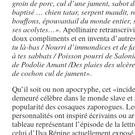
groin de porc, cul d’une jument, sabot d
baptisé … chien tatar, serpent maudit, ro
bouffons, épouvantail du monde entier, 
ses acolytes…»
. Apollinaire retranscriv
doux compliments et en inventa d’autre
tu là-bas / Nourri d’immondices et de f
à tes sabbats / Poisson pourri de Salo
de Podolie Amant /Des plaies des ulcère
de cochon cul de jument»
.
Qu’il soit ou non apocryphe, cet «incid
demeuré célèbre dans le monde slave et 
popularité des cosaques zaporogues. Leu
personnalités ont inspiré écrivains ou ar
tableau représentant l’épisode de la lettr
celui d’Ilya Répine actuellement exposé à