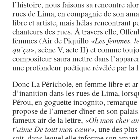
l’histoire, nous faisons sa rencontre alor
rues de Lima, en compagnie de son aman
libre et artiste, mais hélas rencontrant
chanteurs des rues. À travers elle, Offen
femmes (Air de Piquillo
«Les femmes, le
qu’ça»
, scène V, acte II) et comme touj
compositeur saura mettre dans l’apparen
une profondeur poétique révélée par la 
Donc La Périchole, en femme libre et art
d’inanition dans les rues de Lima, lorsq
Pérou, en goguette incognito, remarque s
propose de l’amener dîner en son palais. 
fameux air de la lettre,
«Oh mon cher ama
t’aime De tout mon cœur»
, une des plus
soit, dans lequel elle informe son amant 