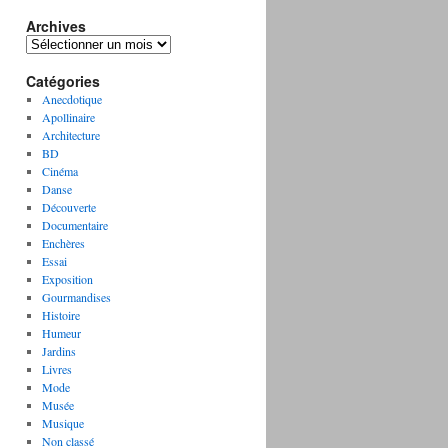
Archives
A
r
Catégories
c
h
Anecdotique
i
Apollinaire
v
Architecture
e
BD
s
Cinéma
Danse
Découverte
Documentaire
Enchères
Essai
Exposition
Gourmandises
Histoire
Humeur
Jardins
Livres
Mode
Musée
Musique
Non classé