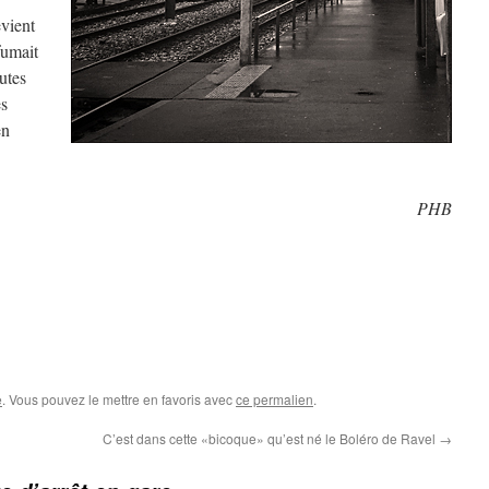
evient
fumait
lutes
es
en
PHB
e
. Vous pouvez le mettre en favoris avec
ce permalien
.
C’est dans cette «bicoque» qu’est né le Boléro de Ravel
→