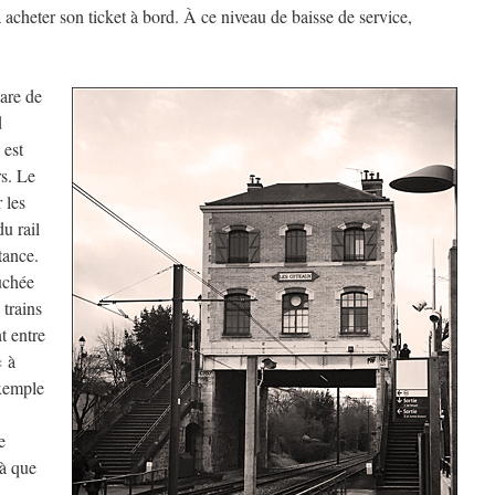
à acheter son ticket à bord. À ce niveau de baisse de service,
gare de
d
 est
rs. Le
 les
u rail
tance.
uchée
 trains
t entre
« à
xemple
e
là que