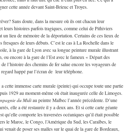
gner cette année devant Saint-Brieuc et Troyes.
e rêver? Sans doute, dans la mesure où ils ont chacun leur
et leurs histoires parfois tragiques, comme celui de Pithiviers
t un lieu de mémoire de la déportation. Certains de ces lieux de
s fresques de leurs débuts. C’est le cas à La Rochelle dans le
oile, à la gare de Lyon avec sa longue peinture murale illustrant
n, ou encore à la gare de l’Est avec le fameux « Départ des
 de l’histoire des chemins de fer salue encore les voyageurs de
le regard happé par l’écran de leur téléphone.
 a cette immense carte murale (peinte) qui occupe toute une partie
 depuis 1929 au moment-même où était inaugurée celle de Limoges.
mpagnie du Midi
au peintre Malbec l’année précédente. D’une
rés, elle a été restaurée il y a deux ans. Et si cette carte géante
est qu’elle comporte les traversées océaniques qu’il était possible
ers le Maroc, le Congo, l’Amérique du Sud, les Caraïbes, le
ui venait de poser ses malles sur le quai de la gare de Bordeaux,