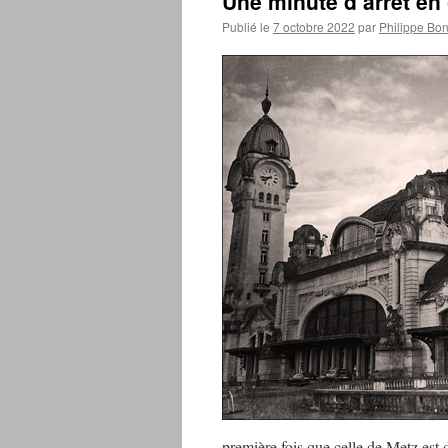
Une minute d’arrêt en
Publié le
7 octobre 2022
par
Philippe Bo
première fois que celle de Metz est dé