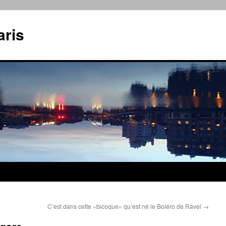
aris
C’est dans cette «bicoque» qu’est né le Boléro de Ravel
→