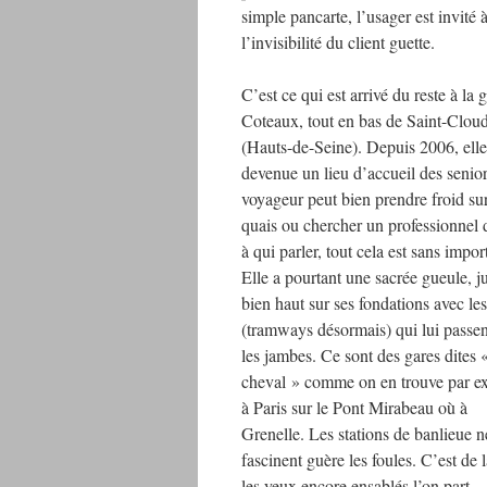
simple pancarte, l’usager est invité 
l’invisibilité du client guette.
C’est ce qui est arrivé du reste à la 
Coteaux, tout en bas de Saint-Clou
(Hauts-de-Seine). Depuis 2006, elle
devenue un lieu d’accueil des senio
voyageur peut bien prendre froid sur
quais ou chercher un professionnel d
à qui parler, tout cela est sans impor
Elle a pourtant une sacrée gueule, j
bien haut sur ses fondations avec les
(tramways désormais) qui lui passen
les jambes. Ce sont des gares dites 
cheval » comme on en trouve par e
à Paris sur le Pont Mirabeau où à
Grenelle. Les stations de banlieue n
fascinent guère les foules. C’est de 
les yeux encore ensablés l’on part