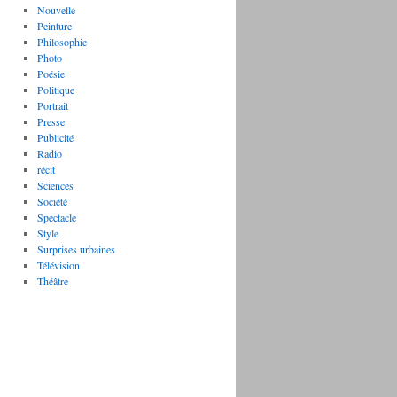
Nouvelle
Peinture
Philosophie
Photo
Poésie
Politique
Portrait
Presse
Publicité
Radio
récit
Sciences
Société
Spectacle
Style
Surprises urbaines
Télévision
Théâtre