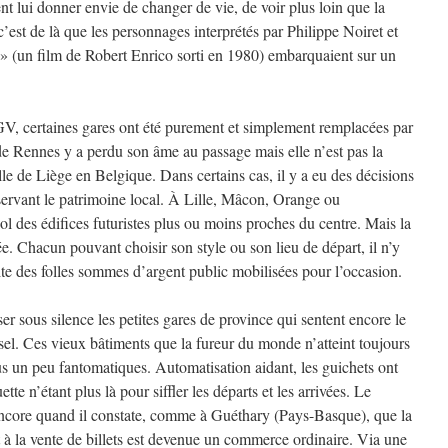
ent lui donner envie de changer de vie, de voir plus loin que la
’est de là que les personnages interprétés par Philippe Noiret et
 » (un film de Robert Enrico sorti en 1980) embarquaient sur un
V, certaines gares ont été purement et simplement remplacées par
de Rennes y a perdu son âme au passage mais elle n’est pas la
lle de Liège en Belgique. Dans certains cas, il y a eu des décisions
servant le patrimoine local. À Lille, Mâcon, Orange ou
sol des édifices futuristes plus ou moins proches du centre. Mais la
ée. Chacun pouvant choisir son style ou son lieu de départ, il n’y
aite des folles sommes d’argent public mobilisées pour l’occasion.
er sous silence les petites gares de province qui sentent encore le
sel. Ces vieux bâtiments que la fureur du monde n’atteint toujours
 un peu fantomatiques. Automatisation aidant, les guichets ont
te n’étant plus là pour siffler les départs et les arrivées. Le
 encore quand il constate, comme à Guéthary (Pays-Basque), que la
et à la vente de billets est devenue un commerce ordinaire. Via une