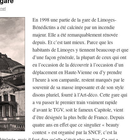
 gare
nnet
En 1998 une partie de la gare de Limoges-
Bénédictins a été calcinée par un incendie
majeur. Elle a été remarquablement rénovée
depuis. Et c’est tant mieux. Parce que les
habitants de Limoges y tiennent beaucoup et que
d’une façon générale, la plupart de ceux qui ont
eu l’occasion de la découvrir à l’occasion d’un
déplacement en Haute-Vienne ou d’y prendre
l’heure à son campanile, restent marqués par le
souvenir de sa masse imposante et de son style
disons pluriel, fourré à l’Art-déco. Cette gare qui
a vu passer le premier train vraiment rapide
d’avant le TGV, soit le fameux Capitole, vient
d’être désignée la plus belle de France. Depuis
quatre ans en effet que ce singulier « beauty
contest » est organisé par la SNCF, c’est la
trônée, mais il faut dire qu’elle n’était plus en lice. Ce qui a