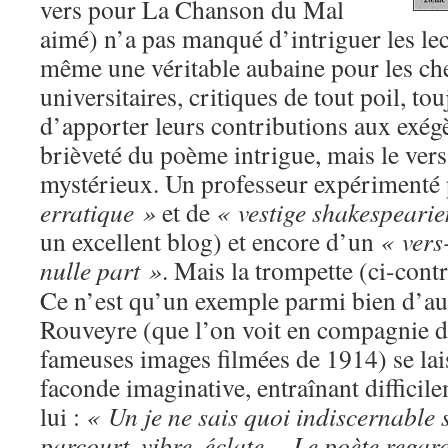
vers pour La Chanson du Mal
aimé) n’a pas manqué d’intriguer les lect
même une véritable aubaine pour les ch
universitaires, critiques de tout poil, t
d’apporter leurs contributions aux exég
brièveté du poème intrigue, mais le ver
mystérieux. Un professeur expérimenté 
erratique »
et de
« vestige shakespeari
un excellent blog) et encore d’un
« vers
nulle part »
. Mais la trompette (ci-contr
Ce n’est qu’un exemple parmi bien d’au
Rouveyre (que l’on voit en compagnie d’
fameuses images filmées de 1914) se lai
faconde imaginative, entraînant difficile
lui :
« Un je ne sais quoi indiscernable s
parcourt, vibre, éclate… Le poète regard