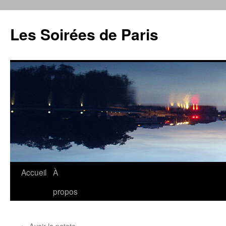
Aller
au
Les Soirées de Paris
contenu
Accueil
À
propos
←
Avoir la patate