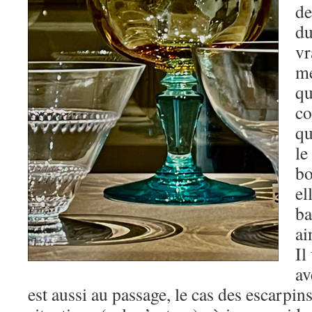
de
du
vr
me
qu
co
qu
le
bo
el
ba
ai
Il
av
est aussi au passage, le cas des escarpins.