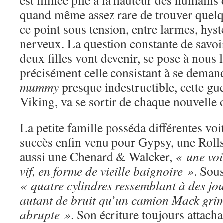
est filmée pile à la hauteur des humains 
quand même assez rare de trouver quelq
ce point sous tension, entre larmes, hysté
nerveux. La question constante de savoir
deux filles vont devenir, se pose à nous l
précisément celle consistant à se dema
mummy
presque indestructible, cette gue
Viking, va se sortir de chaque nouvelle 
La petite famille posséda différentes voi
succès enfin venu pour Gypsy, une Rolls
aussi une Chenard & Walcker,
« une voi
vif, en forme de vieille baignoire »
. Sous
« quatre cylindres ressemblant à des joue
autant de bruit qu’un camion Mack gri
abrupte »
. Son écriture toujours attach