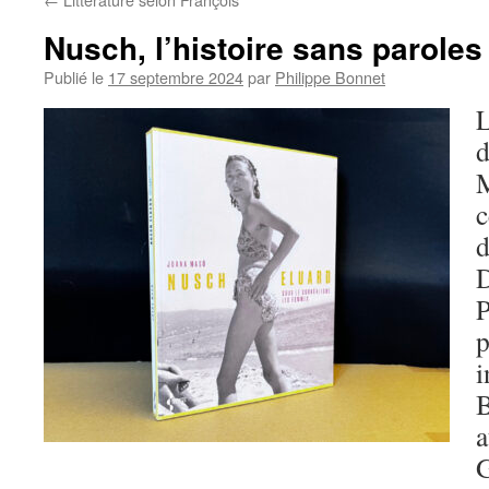
Nusch, l’histoire sans paroles
Publié le
17 septembre 2024
par
Philippe Bonnet
L
d
M
c
d
D
P
p
i
B
a
G