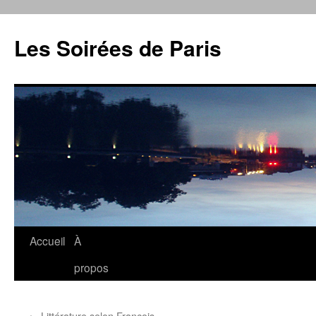
Aller
au
Les Soirées de Paris
contenu
Accueil
À
propos
←
Littérature selon François