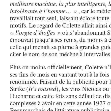
meilleure machine, la plus intelligente, l
intolérante à l’homme… »
, car le méti
travaillait tout seul, laissant éclore tout
motifs. Le regard de Colette allait ainsi
« l’orgie d’étoffes »
où s’abandonnait Spi
émouvait jusqu’à ses reins, du moins à en
celle qui menait sa plume à grandes guid
citer le nom de son mécène à intervalles 
Plus ou moins officiellement, Colette n’h
ses fins de mois en vantant tout à la fois 
renommée. Faisant de la publicité pour 
Strike (
It’s toasted
), les vins Nicolas ou
Ducharne et cette fois sans défaut de di
complexes à avoir en cette année 1927 où
Beaumarchais de littérature publicitaire.