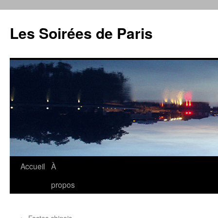
Aller
au
Les Soirées de Paris
contenu
Accueil
À
propos
←
Fastes chinois