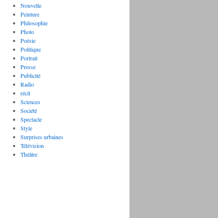
Nouvelle
Peinture
Philosophie
Photo
Poésie
Politique
Portrait
Presse
Publicité
Radio
récit
Sciences
Société
Spectacle
Style
Surprises urbaines
Télévision
Théâtre