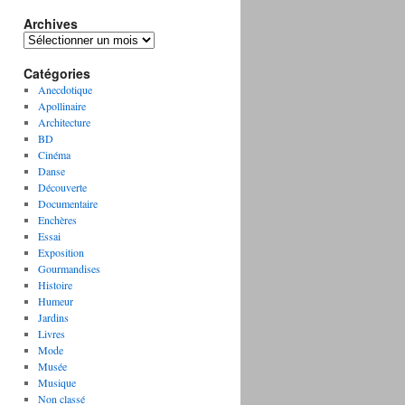
Archives
A
r
Catégories
c
h
Anecdotique
i
Apollinaire
v
Architecture
e
BD
s
Cinéma
Danse
Découverte
Documentaire
Enchères
Essai
Exposition
Gourmandises
Histoire
Humeur
Jardins
Livres
Mode
Musée
Musique
Non classé