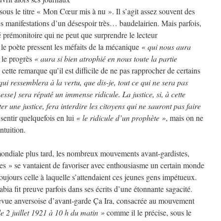
 sous le titre « Mon Cœur mis à nu ». Il s’agit assez souvent des
s manifestations d’un désespoir très… baudelairien. Mais parfois,
é prémonitoire qui ne peut que surprendre le lecteur
le poète pressent les méfaits de la mécanique
« qui nous aura
 le progrès
« aura si bien atrophié en nous toute la partie
cette remarque qu’il est difficile de ne pas rapprocher de certains
ui ressemblera à la vertu, que dis-je, tout ce qui ne sera pas
esse} sera réputé un immense ridicule. La justice, si, à cette
er une justice, fera interdire les citoyens qui ne sauront pas faire
sentir quelquefois en lui
« le ridicule d’un prophète »
, mais on ne
ntuition.
ondiale plus tard, les nombreux mouvements avant-gardistes,
 istes » se vantaient de favoriser avec enthousiasme un certain monde
toujours celle à laquelle s’attendaient ces jeunes gens impétueux.
abia fit preuve parfois dans ses écrits d’une étonnante sagacité.
evue anversoise d’avant-garde Ça Ira, consacrée au mouvement
 le 2 juillet 1921 à 10 h du matin »
comme il le précise, sous le