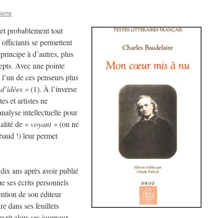
ierre
-et probablement tout
 officiants se permettent
principe à d’autres, plus
epts. Avec une pointe
é l’un de ces penseurs plus
 d’idées »
(1). À l’inverse
es et artistes ne
nalyse intellectuelle pour
alité de
« voyant »
(on ne
baud !) leur permet
ix ans après avoir publié
ue ses écrits personnels
rvention de son éditeur
e dans ses feuillets
uvrit alors ses journaux