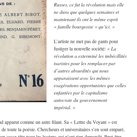
Russes, ce fut la révolution mais elle
ne dura que quelques semaines et
maintenant ils ont le même esprit
« famille bourgeoise » qu’ici. »
L’artiste ne met pas de gants pour
fustiger la nouvelle société:
« La
révolution a exterminé les imbécillités
tsaristes pour les remplacer par
d’autres absurdités qui nous
apparaissent avec les mêmes
exagérations opportunistes que celles
enfantées par le capitalisme
autocrate du gouvernement
impérial. »
d apparut comme un astre filant. Sa « Lettre du Voyant » est
 de toute la poésie. Chercheurs et universitaires s’en sont emparé,
 un casse-tête pour les lycéens qui n’ont rien demandé. Peut-être