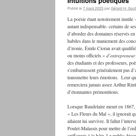
Intuitions poétiques
Publié le
7 mars 2025
par
Gérard H. Gout
La poésie étant notoirement inutile 
autant indispensable- certains de ses
d’aborder des domaines réservés en 
habiles dans le maniement des conc
d’ironie, Émile Cioran avait qualifi
ou moins officiels
« d’entrepreneur
des étudiants et des professeurs, poèt
s’embarrassent généralement pas d’a
transmettre leurs émotions. Leur qu
remerciera jamais assez Arthur Rim
d’étonnantes prémonitions.
Lorsque Baudelaire meurt en 1867, d
« Les Fleurs du Mal », il ignorait q
allaient lui survivre. Il fallut l’inte
Poulet-Malassis pour mettre de l’ordr
griffonnés à la hâte. Le public déco