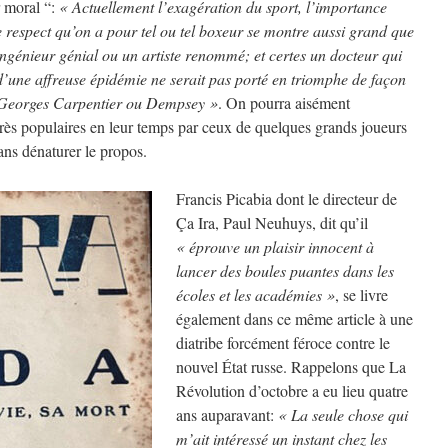
r moral “:
« Actuellement l’exagération du sport, l’importance
le respect qu’on a pour tel ou tel boxeur se montre aussi grand que
ingénieur génial ou un artiste renommé; et certes un docteur qui
d’une affreuse épidémie ne serait pas porté en triomphe de façon
) Georges Carpentier ou Dempsey »
. On pourra aisément
rès populaires en leur temps par ceux de quelques grands joueurs
ans dénaturer le propos.
Francis Picabia dont le directeur de
Ça Ira, Paul Neuhuys, dit qu’il
« éprouve un plaisir innocent à
lancer des boules puantes dans les
écoles et les académies »
, se livre
également dans ce même article à une
diatribe forcément féroce contre le
nouvel État russe. Rappelons que La
Révolution d’octobre a eu lieu quatre
ans auparavant:
« La seule chose qui
m’ait intéressé un instant chez les