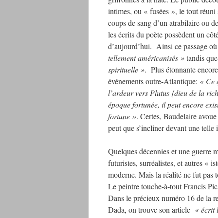
intimes, ou « fusées », le tout réuni
coups de sang d’un atrabilaire ou de
les écrits du poète possèdent un côt
d’aujourd’hui. Ainsi ce passage où 
tellement américanisés »
tandis que
spirituelle »
. Plus étonnante encore 
événements outre-Atlantique:
« Ce q
l’ardeur vers Plutus {dieu de la rich
époque fortunée, il peut encore exist
fortune »
. Certes, Baudelaire avoue 
peut que s’incliner devant une telle i
Quelques décennies et une guerre m
futuristes, surréalistes, et autres «
moderne. Mais la réalité ne fut pas 
Le peintre touche-à-tout Francis Pic
Dans le précieux numéro 16 de la r
Dada, on trouve son article
« écrit