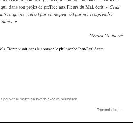
re qui, dans son projet de préface aux Fleurs du Mal, écrit:
« Ceux
 autres, qui ne veulent pas ou ne peuvent pas me comprendre,
cations. »
Gérard Goutierre
9). Cioran visait, sans le nommer, le philosophe Jean-Paul Sartre
us pouvez le mettre en favoris avec
ce permalien
.
Transmission
→