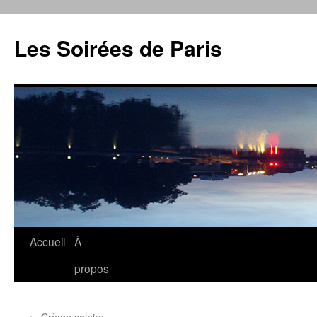
Aller
au
Les Soirées de Paris
contenu
Accueil
À
propos
←
Crème solaire