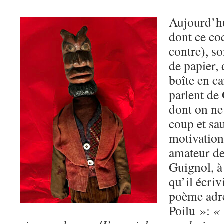
Aujourd’hu
dont ce co
contre), s
de papier, 
boîte en ca
parlent de
dont on ne
coup et sau
motivations
amateur de
Guignol, à
qu’il écriv
poème adr
Poilu »:
« 