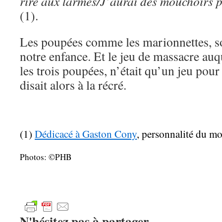
rire aux larmes/J’aurai des mouchoirs 
(1).
Les poupées comme les marionnettes, so
notre enfance. Et le jeu de massacre auq
les trois poupées, n’était qu’un jeu po
disait alors à la récré.
(1)
Dédicacé à Gaston Cony
, personnalité du m
Photos: ©PHB
N'hésitez pas à partager