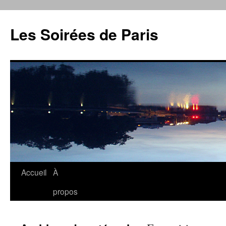
Aller
au
Les Soirées de Paris
contenu
Accueil
À
propos