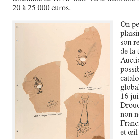
20 à 25 000 euros.
On pe
plais
son r
de la 
Aucti
possib
catalo
global
16 jui
Drouo
non n
Franc
et œi