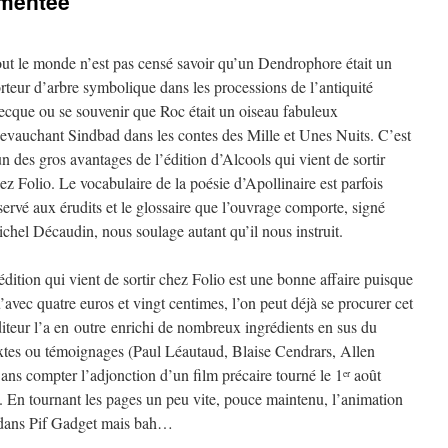
gmentée
ut le monde n’est pas censé savoir qu’un Dendrophore était un
rteur d’arbre symbolique dans les processions de l’antiquité
ecque ou se souvenir que Roc était un oiseau fabuleux
evauchant Sindbad dans les contes des Mille et Unes Nuits. C’est
un des gros avantages de l’édition d’Alcools qui vient de sortir
ez Folio. Le vocabulaire de la poésie d’Apollinaire est parfois
servé aux érudits et le glossaire que l’ouvrage comporte, signé
chel Décaudin, nous soulage autant qu’il nous instruit.
édition qui vient de sortir chez Folio est une bonne affaire puisque
’avec quatre euros et vingt centimes, l’on peut déjà se procurer cet
iteur l’a en outre enrichi de nombreux ingrédients en sus du
textes ou témoignages (Paul Léautaud, Blaise Cendrars, Allen
ans compter l’adjonction d’un film précaire tourné le 1
août
er
En tournant les pages un peu vite, pouce maintenu, l’animation
eu dans Pif Gadget mais bah…