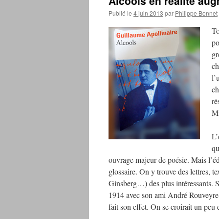
Alcools en réalité au
Publié le
4 juin 2013
par
Philippe Bonnet
To
po
gr
ch
l’
ch
ré
Mi
L’
qu
ouvrage majeur de poésie. Mais l’éd
glossaire. On y trouve des lettres, 
Ginsberg…) des plus intéressants. S
1914 avec son ami André Rouveyre. 
fait son effet. On se croirait un p