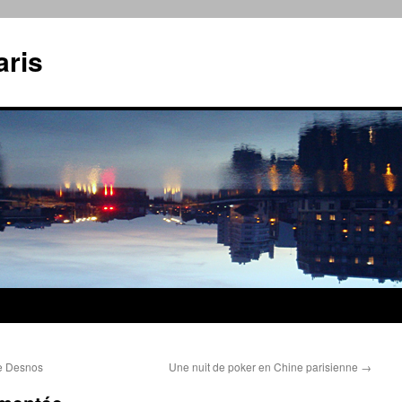
aris
ble Desnos
Une nuit de poker en Chine parisienne
→