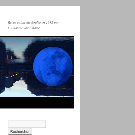
Revue culturelle fondée en 1912 par
Guillaume Apollinaire.