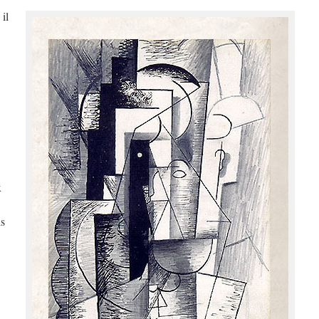
 il
x
is