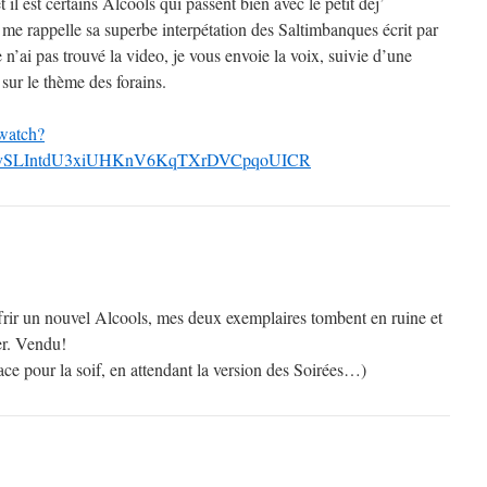
t il est certains Alcools qui passent bien avec le petit dej’
me rappelle sa superbe interpétation des Saltimbanques écrit par
 n’ai pas trouvé la video, je vous envoie la voix, suivie d’une
sur le thème des forains.
watch?
PLvSLIntdU3xiUHKnV6KqTXrDVCpqoUICR
ffrir un nouvel Alcools, mes deux exemplaires tombent en ruine et
rer. Vendu!
ce pour la soif, en attendant la version des Soirées…)