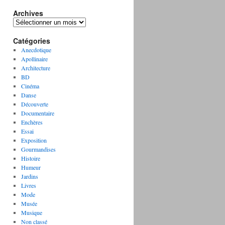
Archives
A
r
Catégories
c
h
Anecdotique
i
Apollinaire
v
Architecture
e
BD
s
Cinéma
Danse
Découverte
Documentaire
Enchères
Essai
Exposition
Gourmandises
Histoire
Humeur
Jardins
Livres
Mode
Musée
Musique
Non classé