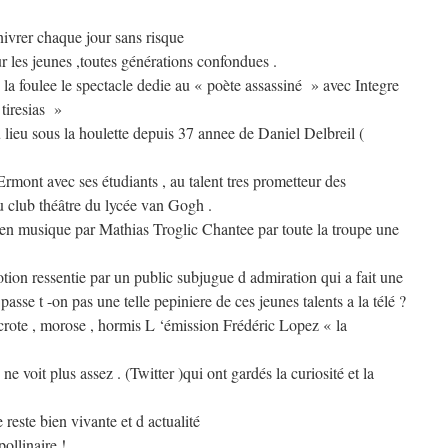
nivrer chaque jour sans risque
 les jeunes ,toutes générations confondues .
a foulee le spectacle dedie au « poète assassiné » avec Integre
tiresias »
u lieu sous la houlette depuis 37 annee de Daniel Delbreil (
Ermont avec ses étudiants , au talent tres prometteur des
 club théâtre du lycée van Gogh .
en musique par Mathias Troglic Chantee par toute la troupe une
on ressentie par un public subjugue d admiration qui a fait une
sse t -on pas une telle pepiniere de ces jeunes talents a la télé ?
icrote , morose , hormis L ‘émission Frédéric Lopez « la
ne voit plus assez . (Twitter )qui ont gardés la curiosité et la
 reste bien vivante et d actualité
ollinaire !