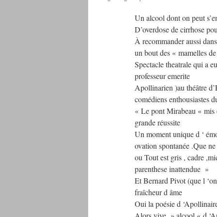
Un alcool dont on peut s’e
D’overdose de cirrhose pour
À recommander aussi dans l
un bout des « mamelles de 
Spectacle theatrale qui a e
professeur emerite
Apollinarien )au théâtre d’
comédiens enthousiastes du
« Le pont Mirabeau « mis 
grande réussite
Un moment unique d ‘ émoti
ovation spontanée .Que ne pa
ou Tout est gris , cadre ,m
parenthese inattendue »
Et Bernard Pivot (que l ‘on 
fraîcheur d âme
Oui la poésie d ‘Apollinaire
Alors vive » alcool « d ‘Ap