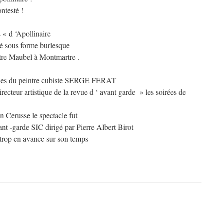
ntesté !
 « d ‘Apollinaire
é sous forme burlesque
tre Maubel à Montmartre .
ues du peintre cubiste SERGE FERAT
irecteur artistique de la revue d ‘ avant garde » les soirées de
 Cerusse le spectacle fut
ant -garde SIC dirigé par Pierre Albert Birot
 trop en avance sur son temps