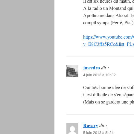
Il est six heures du matin, e
A la radio un Montand qui 
Apollinaire dans Alcool. Je
compil sympa (Ferré, Piaf) 
https://www.youtube.com/
v=E8C3ffa5RCc&list=
jmcedro
dit :
4 juin 2013 à 10h32
Oui très bonne idée de s’o
il est difficile de s’en sépa
(Mais on se gardera une pla
Ravary
dit :
5 juin 2013 à 8h24