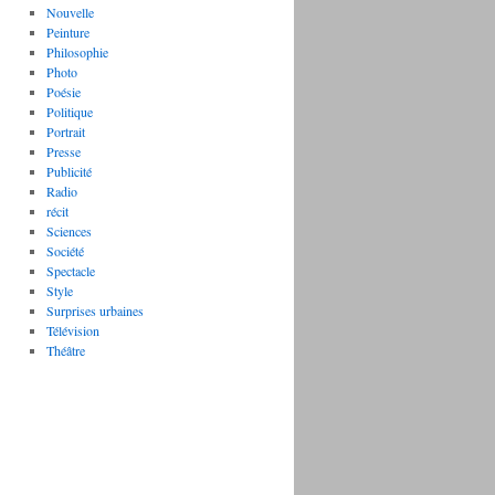
Nouvelle
Peinture
Philosophie
Photo
Poésie
Politique
Portrait
Presse
Publicité
Radio
récit
Sciences
Société
Spectacle
Style
Surprises urbaines
Télévision
Théâtre