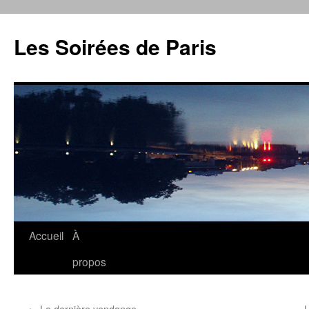
Aller
au
Les Soirées de Paris
contenu
Accueil
À
propos
←
La dernière vendange