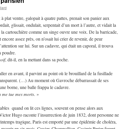
 parisien
llard
 à plat ventre, galopait à quatre pattes, prenait son panier aux
ordait, glissait, ondulait, serpentait d’un mort à l’autre, et vidait la
 la cartouchière comme un singe ouvre une voix. De la barricade,
it encore assez près, on n’osait lui crier de revenir, de peur
’attention sur lui. Sur un cadavre, qui était un caporal, il trouva
à poudre.
oif
, dit-il, en la mettant dans sa poche.
ller en avant, il parvint au point où le brouillard de la fusillade
ransparent. (…) Au moment où Gavroche débarrassait de ses
une borne, une balle frappa le cadavre.
n me tue mes morts
. »
rables quand on lit ces lignes, souvent on pense alors aux
, Victor Hugo raconte l’insurrection de juin 1832, dont personne ne
printemps tragique, Paris est emporté par une épidémie de choléra,
 mourir en six mois, Cuvier, Champollion, Casimir Perier furent