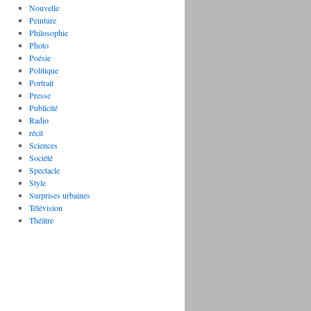
Nouvelle
Peinture
Philosophie
Photo
Poésie
Politique
Portrait
Presse
Publicité
Radio
récit
Sciences
Société
Spectacle
Style
Surprises urbaines
Télévision
Théâtre