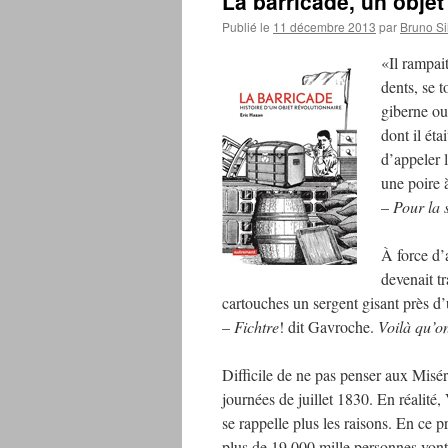
La barricade, un objet
Publié le
11 décembre 2013
par
Bruno Si
«Il rampait
dents, se t
giberne ou
dont il éta
d’appeler l
une poire 
–
Pour la s
À force d’a
devenait t
cartouches un sergent gisant près d’
–
Fichtre
! dit Gavroche.
Voilà qu’o
Difficile de ne pas penser aux Misé
journées de juillet 1830. En réalité
se rappelle plus les raisons. En ce 
plus de 19.000 mille personnes vont