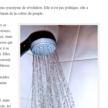
pas synonyme de révolution. Elle n’est pas politique, elle a
émoin de la colère du peuple.
es se
versées,
ux, mais
tesse qui
e à sa
. Elles
souvent
iblesse,
ricades
 arme
9, mais
cle, les