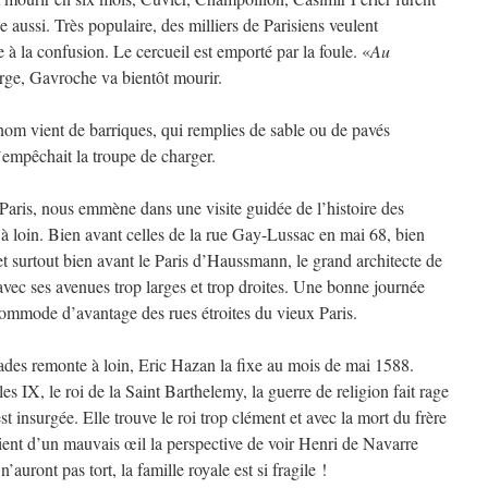
aussi. Très populaire, des milliers de Parisiens veulent
à la confusion. Le cercueil est emporté par la foule. «
Au
arge, Gavroche va bientôt mourir.
 nom vient de barriques, qui remplies de sable ou de pavés
’empêchait la troupe de charger.
 Paris, nous emmène dans une visite guidée de l’histoire des
à loin. Bien avant celles de la rue Gay-Lussac en mai 68, bien
 et surtout bien avant le Paris d’Haussmann, le grand architecte de
 avec ses avenues trop larges et trop droites. Une bonne journée
ccommode d’avantage des rues étroites du vieux Paris.
cades remonte à loin, Eric Hazan la fixe au mois de mai 1588.
es IX, le roi de la Saint Barthelemy, la guerre de religion fait rage
’est insurgée. Elle trouve le roi trop clément et avec la mort du frère
oient d’un mauvais œil la perspective de voir Henri de Navarre
n’auront pas tort, la famille royale est si fragile !