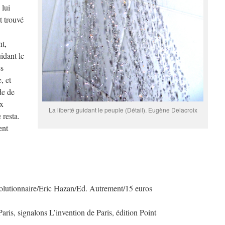
 lui
t trouvé
nt,
idant le
es
, et
de de
ux
La liberté guidant le peuple (Détail). Eugène Delacroix
 resta.
ent
évolutionnaire/Eric Hazan/Ed. Autrement/15 euros
aris, signalons L’invention de Paris, édition Point