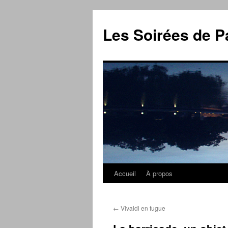
Aller
au
Les Soirées de P
contenu
Accueil
À propos
←
Vivaldi en fugue