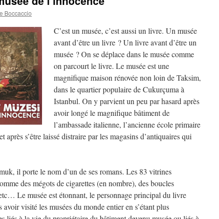
 musée de l’innocence
e Boccaccio
C’est un musée, c’est aussi un livre. Un musée
avant d’être un livre ? Un livre avant d’être un
musée ? On se déplace dans le musée comme
on parcourt le livre. Le musée est une
magnifique maison rénovée non loin de Taksim,
dans le quartier populaire de Cukurçuma à
Istanbul.
On y parvient un peu par hasard après
avoir longé le magnifique bâtiment de
l’ambassade italienne, l’ancienne école primaire
 et après s’être laissé distraire par les magasins d’antiquaires qui
uk, il porte le nom d’un de ses romans. Les 83 vitrines
 comme des mégots de cigarettes (en nombre), des boucles
le etc… Le musée est étonnant, le personnage principal du livre
 avoir visité les musées du monde entier en s’étant plus
s liés à la vie du propriétaire du bâtiment devenu musée ou liés à