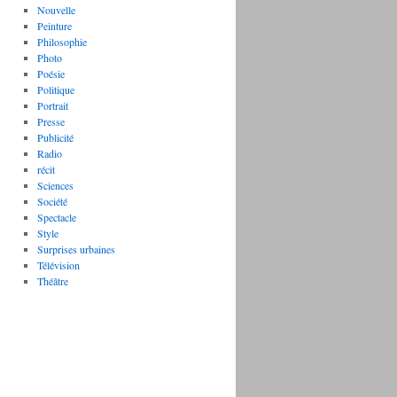
Nouvelle
Peinture
Philosophie
Photo
Poésie
Politique
Portrait
Presse
Publicité
Radio
récit
Sciences
Société
Spectacle
Style
Surprises urbaines
Télévision
Théâtre