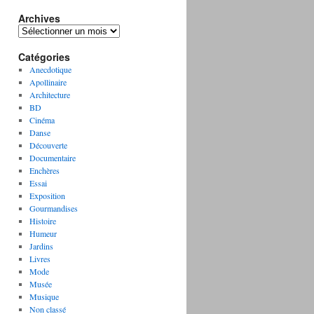
Archives
A
r
Catégories
c
h
Anecdotique
i
Apollinaire
v
Architecture
e
BD
s
Cinéma
Danse
Découverte
Documentaire
Enchères
Essai
Exposition
Gourmandises
Histoire
Humeur
Jardins
Livres
Mode
Musée
Musique
Non classé