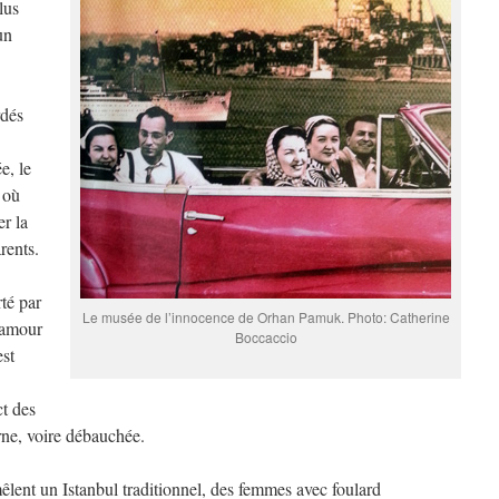
lus
un
rdés
e, le
 où
er la
rents.
té par
Le musée de l’innocence de Orhan Pamuk. Photo: Catherine
t amour
Boccaccio
est
ct des
rne, voire débauchée.
mêlent un Istanbul traditionnel, des femmes avec foulard