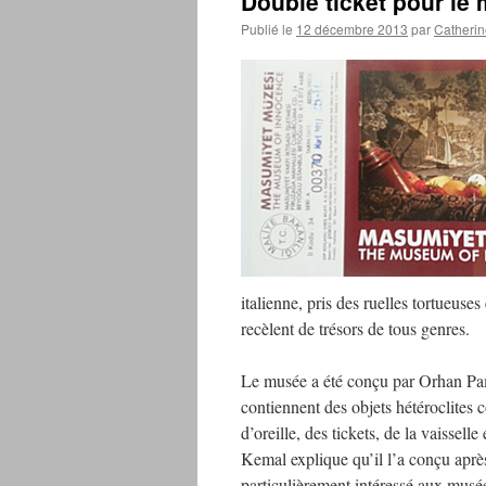
Double ticket pour le
Publié le
12 décembre 2013
par
Catherin
italienne, pris des ruelles tortueuses
recèlent de trésors de tous genres.
Le musée a été conçu par Orhan Pam
contiennent des objets hétéroclites
d’oreille, des tickets, de la vaissel
Kemal explique qu’il l’a conçu après
particulièrement intéressé aux musée