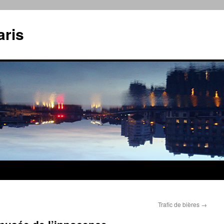
aris
Trafic de bières
→