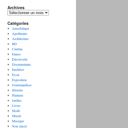
Archives
A
r
Catégories
c
h
Anecdotique
i
Apollinaire
v
Architecture
e
BD
s
Cinéma
Danse
Découverte
Documentaire
Enchères
Essai
Exposition
Gourmandises
Histoire
Humeur
Jardins
Livres
Mode
Musée
Musique
Non classé