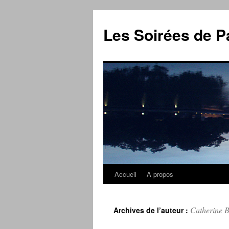
Aller
au
Les Soirées de P
contenu
Accueil
À propos
Catherine 
Archives de l’auteur :