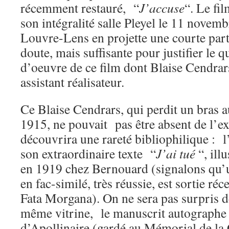
récemment restauré, “
J’accuse
“. Le fi
son intégralité salle Pleyel le 11 novem
Louvre-Lens en projette une courte part
doute, mais suffisante pour justifier le qu
d’oeuvre de ce film dont Blaise Cendrars
assistant réalisateur.
Ce Blaise Cendrars, qui perdit un bras 
1915, ne pouvait pas être absent de l’e
découvrira une rareté bibliophilique : l
son extraordinaire texte “
J’ai tué
“, ill
en 1919 chez Bernouard (signalons qu’
en fac-similé, très réussie, est sortie r
Fata Morgana). On ne sera pas surpris d
même vitrine, le manuscrit autograph
d’Apollinaire (gardé au Mémorial de l