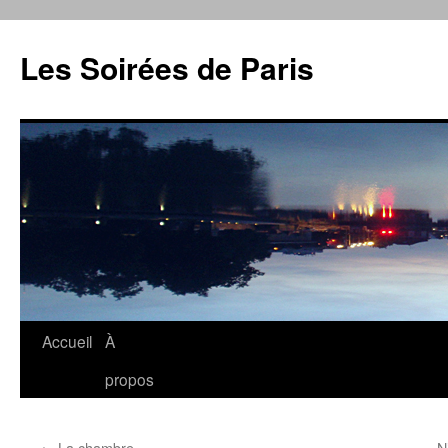
Aller
au
Les Soirées de Paris
contenu
Accueil
À
propos
←
La chambre
N