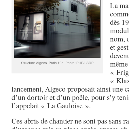
La mar
comme 
dès 19
modula
nom, q
et ges
devenu
même t
Structure Algeco. Paris 19e. Photo: PHB/LSDP
« Frig
« Kla
lancement, Algeco proposait ainsi une c
d’un dortoir et d’un poêle, pour s’y ten
l’appelait « La Gauloise ».
Ces abris de chantier ne sont pas sans r