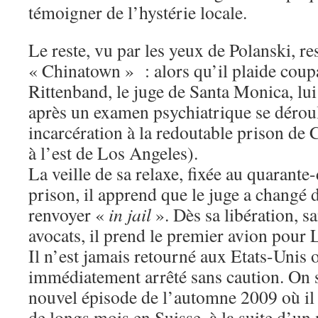
témoigner de l’hystérie locale.
Le reste, vu par les yeux de Polanski, re
« Chinatown » : alors qu’il plaide coup
Rittenband, le juge de Santa Monica, lui
après un examen psychiatrique se dérou
incarcération à la redoutable prison de
à l’est de Los Angeles).
La veille de sa relaxe, fixée au quarant
prison, il apprend que le juge a changé d
renvoyer «
in jail
». Dès sa libération, sa
avocats, il prend le premier avion pour 
Il n’est jamais retourné aux Etats-Unis où
immédiatement arrêté sans caution. On s
nouvel épisode de l’automne 2009 où il 
de longs mois en Suisse, à la suite d’un