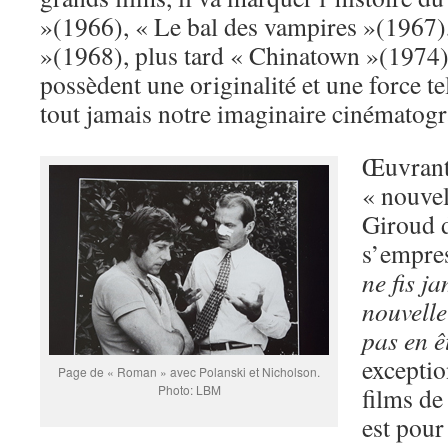
»(1966), « Le bal des vampires »(1967
»(1968), plus tard « Chinatown »(1974)
possèdent une originalité et une force te
tout jamais notre imaginaire cinématog
Œuvrant 
« nouvel
Giroud d
s’empres
ne fis ja
nouvelle
pas en ê
exceptio
Page de « Roman » avec Polanski et Nicholson.
Photo: LBM
films de
est pour