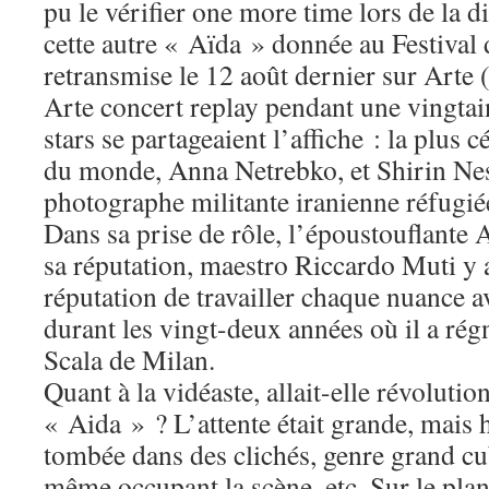
pu le vérifier one more time lors de la d
cette autre « Aïda » donnée au Festival
retransmise le 12 août dernier sur Arte (
Arte concert replay pendant une vingtai
stars se partageaient l’affiche : la plus 
du monde, Anna Netrebko, et Shirin Nes
photographe militante iranienne réfugi
Dans sa prise de rôle, l’époustouflante 
sa réputation, maestro Riccardo Muti y ay
réputation de travailler chaque nuance a
durant les vingt-deux années où il a ré
Scala de Milan.
Quant à la vidéaste, allait-elle révoluti
« Aida » ? L’attente était grande, mais hé
tombée dans des clichés, genre grand cu
même occupant la scène, etc. Sur le pla