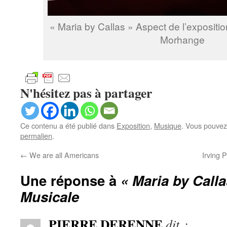
« Maria by Callas » Aspect de l’expositio
Morhange
N'hésitez pas à partager
Ce contenu a été publié dans
Exposition
,
Musique
. Vous pouvez
permalien
.
←
We are all Americans
Irving 
Une réponse à
« Maria by Calla
Musicale
PIERRE DERENNE
dit :