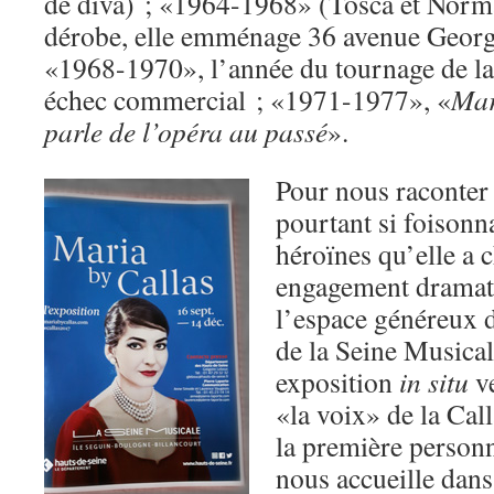
de diva) ; «1964-1968» (Tosca et Norma 
dérobe, elle emménage 36 avenue Georg
«1968-1970», l’année du tournage de la
échec commercial ; «1971-1977», «
Mar
parle de l’opéra au passé
».
Pour nous raconter 
pourtant si foisonn
héroïnes qu’elle a 
engagement dramatiq
l’espace généreux 
de la Seine Musical
exposition
in situ
ve
«la voix» de la Cal
la première personne
nous accueille dans