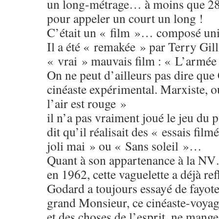
un long-métrage… à moins que 28 
pour appeler un court un long !
C’était un « film »… composé un
Il a été « remakée » par Terry Gill
« vrai » mauvais film : « L’armé
On ne peut d’ailleurs pas dire que
cinéaste expérimental. Marxiste, 
l’air est rouge »
il n’a pas vraiment joué le jeu du
dit qu’il réalisait des « essais fil
joli mai » ou « Sans soleil »…
Quant à son appartenance à la N
en 1962, cette vaguelette a déjà ref
Godard a toujours essayé de fayot
grand Monsieur, ce cinéaste-voya
et des choses de l’esprit, ne mange