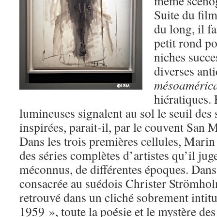
même scénogr
Suite du film
du long, il f
petit rond p
niches succe
diverses anti
mésoamérica
hiératiques.
lumineuses signalent au sol le seuil des 
inspirées, parait-il, par le couvent San 
Dans les trois premières cellules, Marin
des séries complètes d’artistes qu’il jug
méconnus, de différentes époques. Dans 
consacrée au suédois Christer Strömhol
retrouvé dans un cliché sobrement intitu
1959 », toute la poésie et le mystère de