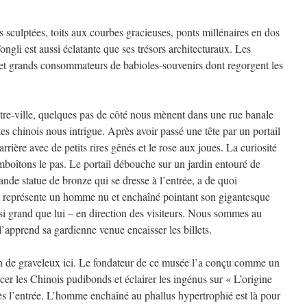
s sculptées, toits aux courbes gracieuses, ponts millénaires en dos
gli est aussi éclatante que ses trésors architecturaux. Les
s et grands consommateurs de babioles-souvenirs dont regorgent les
tre-ville, quelques pas de côté nous mènent dans une rue banale
s chinois nous intrigue. Après avoir passé une tête par un portail
arrière avec de petits rires gênés et le rose aux joues. La curiosité
emboîtons le pas. Le portail débouche sur un jardin entouré de
ande statue de bronze qui se dresse à l’entrée, a de quoi
lle représente un homme nu et enchaîné pointant son gigantesque
si grand que lui – en direction des visiteurs. Nous sommes au
’apprend sa gardienne venue encaisser les billets.
ien de graveleux ici. Le fondateur de ce musée l’a conçu comme un
er les Chinois pudibonds et éclairer les ingénus sur « L’origine
l’entrée. L’homme enchaîné au phallus hypertrophié est là pour