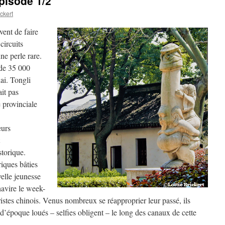
pisode 1/2
ickert
vent de faire
circuits
ne perle rare.
 de 35 000
ai. Tongli
ait pas
e provinciale
eurs
torique.
riques bâties
elle jeunesse
chavire le week-
ristes chinois. Venus nombreux se réapproprier leur passé, ils
d’époque loués – selfies obligent – le long des canaux de cette