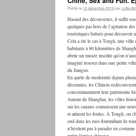
Chine, Sex and Fun. E
Publié le
12 décembre 2019
par
Lottie Br
Hasard des découvertes, il suffit sou
quelques pas hors de l’agitation des 
touristiques balisés pour découvrir u
Cela a été le cas à Tongli, une ville
habitants à 80 kilomètres de Shangh
abrite un musée insolite qu’on n’aur
imaginé trouver dans une petite vill
du Jiangsu.
En quête de modernité depuis plusi
décennies, les Chinois redécouvrent
concomitamment leur patrimoine his
Autour de Shanghai, les villes histo
sur les canaux connaissent une nouv
et attirent les foules. À Tongli, on 
end dans les rues fourmillant de tou
n’hésitent pas à parader en costume 
petite Venise chinoise.