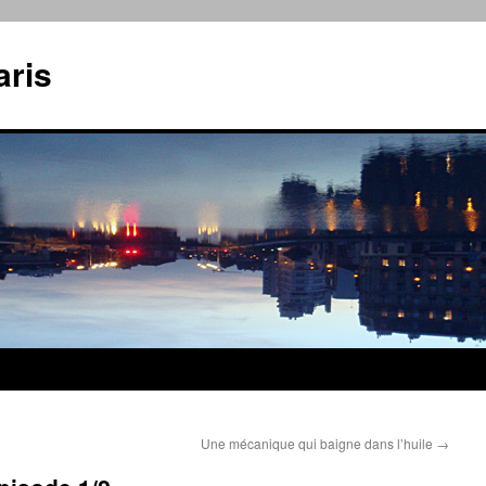
aris
Une mécanique qui baigne dans l’huile
→