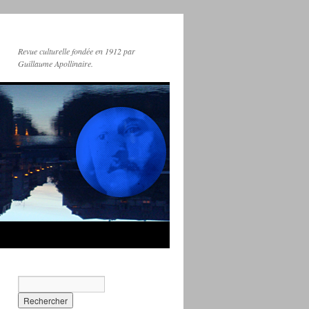
Revue culturelle fondée en 1912 par
Guillaume Apollinaire.