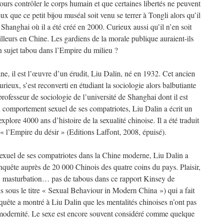
urs contrôler le corps humain et que certaines libertés ne peuvent
ux que ce petit bijou muséal soit venu se terrer à Tongli alors qu’il
hanghai où il a été créé en 2000. Curieux aussi qu’il n’en soit
 ailleurs en Chine. Les gardiens de la morale publique auraient-ils
un sujet tabou dans l’Empire du milieu ?
e, il est l’œuvre d’un érudit, Liu Dalin, né en 1932. Cet ancien
curieux, s’est reconverti en étudiant la sociologie alors balbutiante
rofesseur de sociologie de l’université de Shanghai dont il est
au comportement sexuel de ses compatriotes, Liu Dalin a écrit un
xplore 4000 ans d’histoire de la sexualité chinoise. Il a été traduit
e « l’Empire du désir » (Editions Laffont, 2008, épuisé).
exuel de ses compatriotes dans la Chine moderne, Liu Dalin a
uête auprès de 20 000 Chinois des quatre coins du pays. Plaisir,
é, masturbation… pas de tabous dans ce rapport Kinsey de
s sous le titre « Sexual Behaviour in Modern China ») qui a fait
quête a montré à Liu Dalin que les mentalités chinoises n’ont pas
 modernité. Le sexe est encore souvent considéré comme quelque