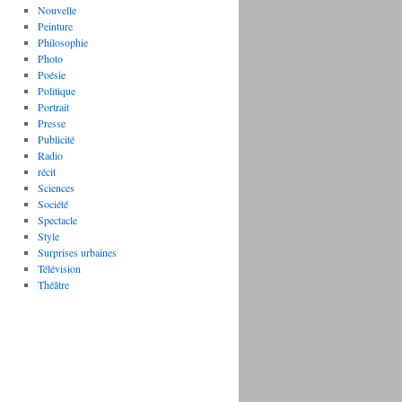
Nouvelle
Peinture
Philosophie
Photo
Poésie
Politique
Portrait
Presse
Publicité
Radio
récit
Sciences
Société
Spectacle
Style
Surprises urbaines
Télévision
Théâtre