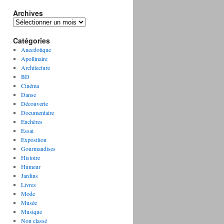
Archives
A
r
Catégories
c
h
Anecdotique
i
Apollinaire
v
Architecture
e
BD
s
Cinéma
Danse
Découverte
Documentaire
Enchères
Essai
Exposition
Gourmandises
Histoire
Humeur
Jardins
Livres
Mode
Musée
Musique
Non classé