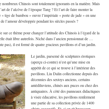
e nombreux Chinois sont totalement ignorants en la matière. Mais
’art de l’alcôve de l’époque Tang ? Et l’art de faire monter la
 « tige de bambou » ouvre l’impériale « porte de jade » en une
e de l’amour développée pendant les siècles passés ?
e sur ce thème pour changer l’attitude des Chinois à l’égard de la
lle était libre autrefois. Niché dans l’ancien pensionnat de …
nte pas), il est formé de quatre gracieux pavillons et d’un jardin.
Le jardin, parsemé de sculptures érotiques
(aperçu ci-contre) n’est qu’une mise en
appétit de ce qui se trouve à l’intérieur des
pavillons. Liu Dalin collectionne depuis des
décennies des sextoys anciens, certains
antédiluviens, chinés aux puces ou chez des
antiquaires. À côté des panneaux didactiques
à visée éducative, les pavillons renferment
une partie de sa collection privée de 1400
objets suggestifs. Et, si on rit beaucoup