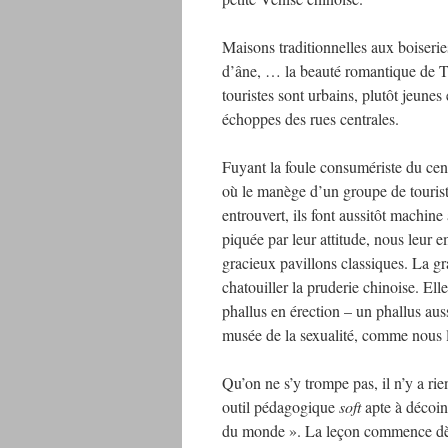
Maisons traditionnelles aux boiserie
d’âne, … la beauté romantique de Ton
touristes sont urbains, plutôt jeune
échoppes des rues centrales.
Fuyant la foule consumériste du cen
où le manège d’un groupe de touriste
entrouvert, ils font aussitôt machine 
piquée par leur attitude, nous leur 
gracieux pavillons classiques. La gr
chatouiller la pruderie chinoise. E
phallus en érection – un phallus aus
musée de la sexualité, comme nous l
Qu’on ne s’y trompe pas, il n’y a r
outil pédagogique
soft
apte à décoinc
du monde ». La leçon commence dès 