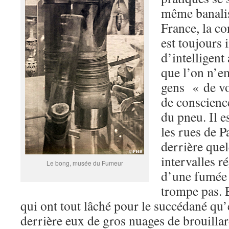
même banali
France, la c
est toujours 
d’intelligent 
que l’on n’e
gens « de vo
de conscience
du pneu. Il e
les rues de P
derrière que
intervalles r
Le bong, musée du Fumeur
d’une fumée 
trompe pas. E
qui ont tout lâché pour le succédané qu’e
derrière eux de gros nuages de brouill