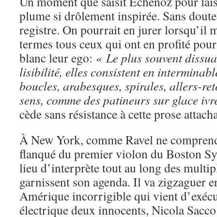
Un moment que saisit Echenoz pour laiss
plume si drôlement inspirée. Sans doute 
registre. On pourrait en jurer lorsqu’il
termes tous ceux qui ont en profité pour
blanc leur ego:
« Le plus souvent dissua
lisibilité, elles consistent en intermina
boucles, arabesques, spirales, allers-ret
sens, comme des patineurs sur glace ivr
cède sans résistance à cette prose attach
À New York, comme Ravel ne comprend p
flanqué du premier violon du Boston Sy
lieu d’interprète tout au long des multip
garnissent son agenda. Il va zigzaguer en
Amérique incorrigible qui vient d’exécut
électrique deux innocents, Nicola Sacc