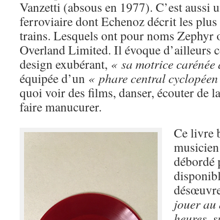
Vanzetti (absous en 1977). C’est aussi
ferroviaire dont Echenoz décrit les plu
trains. Lesquels ont pour noms Zephyr 
Overland Limited. Il évoque d’ailleurs 
design exubérant,
« sa motrice carénée 
équipée d’un
« phare central cyclopéen
quoi voir des films, danser, écouter de 
faire manucurer.
Ce livre 
musicien
débordé 
disponibl
désœuvr
jouer au
heures, s