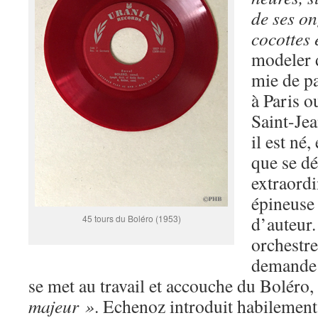
de ses on
cocottes 
modeler d
mie de pa
à Paris o
Saint-Jea
il est né
que se d
extraordi
épineuse 
d’auteur
45 tours du Boléro (1953)
orchestre
demande 
se met au travail et accouche du Boléro,
majeur »
. Echenoz introduit habilement