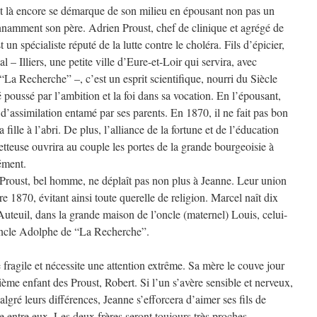
et là encore se démarque de son milieu en épousant non pas un
onnamment son père. Adrien Proust, chef de clinique et agrégé de
un spécialiste réputé de la lutte contre le choléra. Fils d’épicier,
l – Illiers, une petite ville d’Eure-et-Loir qui servira, avec
a Recherche” –, c’est un esprit scientifique, nourri du Siècle
 poussé par l’ambition et la foi dans sa vocation. En l’épousant,
d’assimilation entamé par ses parents. En 1870, il ne fait pas bon
 fille à l’abri. De plus, l’alliance de la fortune et de l’éducation
metteuse ouvrira au couple les portes de la grande bourgeoisie à
rément.
n Proust, bel homme, ne déplaît pas non plus à Jeanne. Leur union
e 1870, évitant ainsi toute querelle de religion. Marcel naît dix
 Auteuil, dans la grande maison de l’oncle (maternel) Louis, celui-
oncle Adolphe de “La Recherche”.
 fragile et nécessite une attention extrême. Sa mère le couve jour
ième enfant des Proust, Robert. Si l’un s’avère sensible et nerveux,
algré leurs différences, Jeanne s’efforcera d’aimer ses fils de
e entre eux. Les deux frères seront toujours très proches.