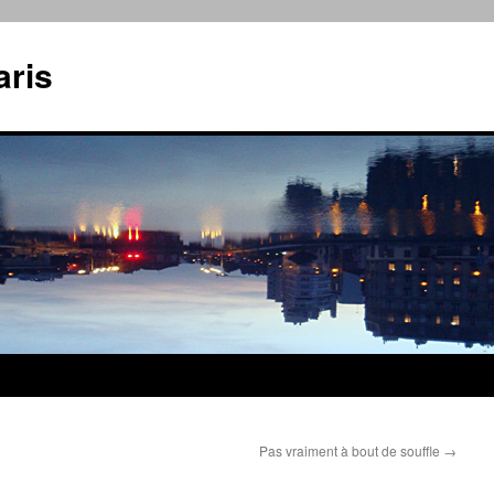
aris
Pas vraiment à bout de souffle
→