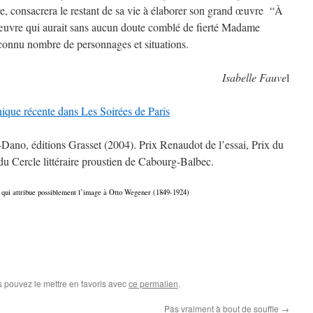
e, consacrera le restant de sa vie à élaborer son grand œuvre “À
œuvre qui aurait sans aucun doute comblé de fierté Madame
reconnu nombre de personnages et situations.
Isabelle Fauve
l
onique récente dans Les Soirées de Paris
no, éditions Grasset (2004). Prix Renaudot de l’essai, Prix du
u Cercle littéraire proustien de Cabourg-Balbec.
 qui attribue possiblement l’image à Otto Wegener (1849-1924)
s pouvez le mettre en favoris avec
ce permalien
.
Pas vraiment à bout de souffle
→