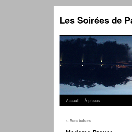
Aller
au
Les Soirées de P
contenu
Accueil
À propos
←
Bons baisers