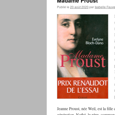
Madame Proust
Publié le
20 août 2020
par
Isabelle Fauve
Jeanne Proust, née Weil, est la fille
génération. Nathé, le père, command