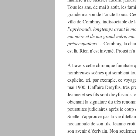
Tous les ans, de mai à août, les fami
grande maison de l’oncle Louis. Ces 
ville de Combray, indissociable de l
l’après-midi, longtemps avant le mom
ma mère et de ma grand-mère, ma c
préoccupations”
. Combray, la cham
est là. Rien n’est inventé. Proust n’a
À travers cette chronique familiale
nombreuses scènes qui semblent tout
explicite, tel, par exemple, ce voya
mai 1900. L’affaire Dreyfus, très pr
Jeanne et ses fils sont dreyfusards, 
obtenant la signature du très renom
poursuites judiciaires après le coup
Si elle n’approuve pas la vie dilettan
noctambule de son fils, Jeanne croi
son avenir d’écrivain. Non seulement