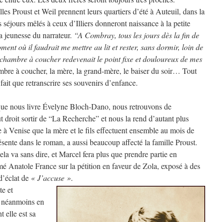
lles Proust et Weil prennent leurs quartiers d’été à Auteuil, dans la
séjours mêlés à ceux d’Illiers donneront naissance à la petite
a jeunesse du narrateur.
“A Combray, tous les jours dès la fin de
ent où il faudrait me mettre au lit et rester, sans dormir, loin de
hambre à coucher redevenait le point fixe et douloureux de mes
bre à coucher, la mère, la grand-mère, le baiser du soir… Tout
 fait que retranscrire ses souvenirs d’enfance.
 que nous livre Évelyne Bloch-Dano, nous retrouvons de
 droit sortir de “La Recherche” et nous la rend d’autant plus
ge à Venise que la mère et le fils effectuent ensemble au mois de
ésente dans le roman, a aussi beaucoup affecté la famille Proust.
cela va sans dire, et Marcel fera plus que prendre partie en
mé Anatole France sur la pétition en faveur de Zola, exposé à des
 d’éclat de
« J’accuse »
.
te et
t néanmoins en
 elle est sa