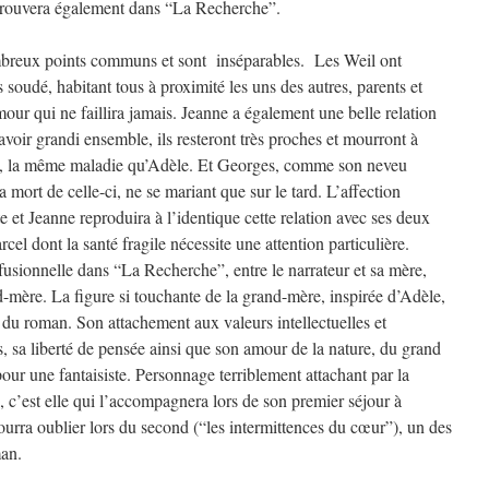
retrouvera également dans “La Recherche”.
ombreux points communs et sont inséparables. Les Weil ont
s soudé, habitant tous à proximité les uns des autres, parents et
mour qui ne faillira jamais. Jeanne a également une belle relation
voir grandi ensemble, ils resteront très proches et mourront à
ie, la même maladie qu’Adèle. Et Georges, comme son neveu
 mort de celle-ci, ne se mariant que sur le tard. L’affection
te et Jeanne reproduira à l’identique cette relation avec ses deux
rcel dont la santé fragile nécessite une attention particulière.
 fusionnelle dans “La Recherche”, entre le narrateur et sa mère,
-mère. La figure si touchante de la grand-mère, inspirée d’Adèle,
 du roman. Son attachement aux valeurs intellectuelles et
s, sa liberté de pensée ainsi que son amour de la nature, du grand
 pour une fantaisiste. Personnage terriblement attachant par la
s, c’est elle qui l’accompagnera lors de son premier séjour à
pourra oublier lors du second (“les intermittences du cœur”), un des
man.