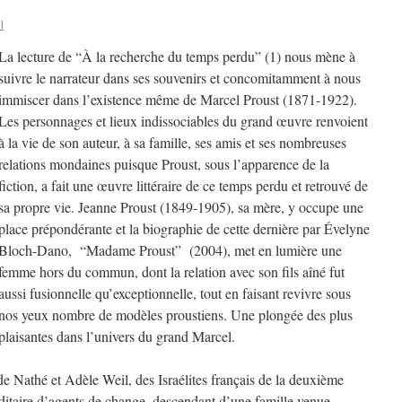
l
La lecture de “À la recherche du temps perdu” (1) nous mène à
suivre le narrateur dans ses souvenirs et concomitamment à nous
immiscer dans l’existence même de Marcel Proust (1871-1922).
Les personnages et lieux indissociables du grand œuvre renvoient
à la vie de son auteur, à sa famille, ses amis et ses nombreuses
relations mondaines puisque Proust, sous l’apparence de la
fiction, a fait une œuvre littéraire de ce temps perdu et retrouvé de
sa propre vie. Jeanne Proust (1849-1905), sa mère, y occupe une
place prépondérante et la biographie de cette dernière par Évelyne
Bloch-Dano, “Madame Proust” (2004), met en lumière une
femme hors du commun, dont la relation avec son fils aîné fut
aussi fusionnelle qu’exceptionnelle, tout en faisant revivre sous
nos yeux nombre de modèles proustiens. Une plongée des plus
plaisantes dans l’univers du grand Marcel.
 de Nathé et Adèle Weil, des Israélites français de la deuxième
itaire d’agents de change, descendant d’une famille venue