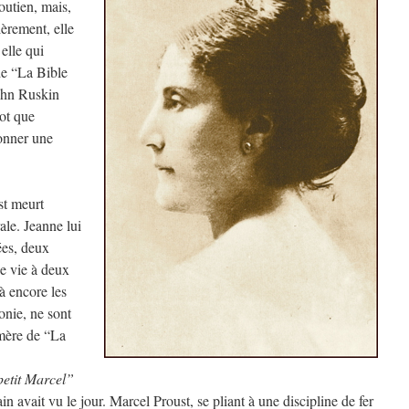
soutien, mais,
ièrement, elle
elle qui
de “La Bible
ohn Ruskin
mot que
onner une
st meurt
le. Jeanne lui
ées, deux
ne vie à deux
Là encore les
onie, ne sont
-mère de “La
etit Marcel”
in avait vu le jour. Marcel Proust, se pliant à une discipline de fer