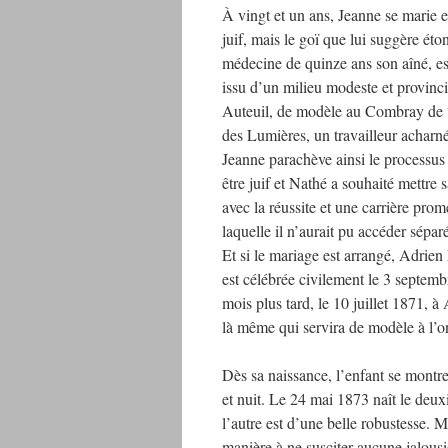
À vingt et un ans, Jeanne se marie 
juif, mais le goï que lui suggère ét
médecine de quinze ans son aîné, est 
issu d’un milieu modeste et provincia
Auteuil, de modèle au Combray de “L
des Lumières, un travailleur acharné
Jeanne parachève ainsi le processus 
être juif et Nathé a souhaité mettre sa
avec la réussite et une carrière pro
laquelle il n’aurait pu accéder sépa
Et si le mariage est arrangé, Adrie
est célébrée civilement le 3 septembr
mois plus tard, le 10 juillet 1871, à
là même qui servira de modèle à l’
Dès sa naissance, l’enfant se montre
et nuit. Le 24 mai 1873 naît le deux
l’autre est d’une belle robustesse. M
manière à ne susciter aucune jalousi