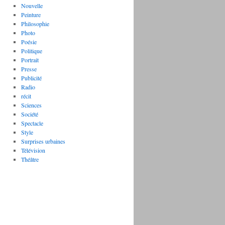
Nouvelle
Peinture
Philosophie
Photo
Poésie
Politique
Portrait
Presse
Publicité
Radio
récit
Sciences
Société
Spectacle
Style
Surprises urbaines
Télévision
Théâtre