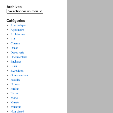
Archives
A
r
Catégories
c
h
Anecdotique
i
Apollinaire
v
Architecture
e
BD
s
Cinéma
Danse
Découverte
Documentaire
Enchères
Essai
Exposition
Gourmandises
Histoire
Humeur
Jardins
Livres
Mode
Musée
Musique
Non classé