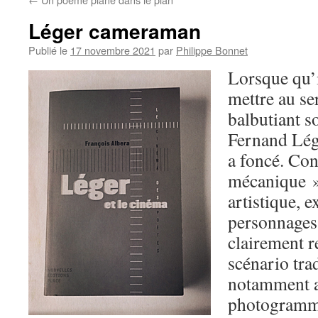
Léger cameraman
Publié le
17 novembre 2021
par
Philippe Bonnet
Lorsque qu’i
mettre au s
balbutiant so
Fernand Lége
a foncé. Con
mécanique »
artistique, 
personnages
clairement r
scénario trad
notamment a
photogramme