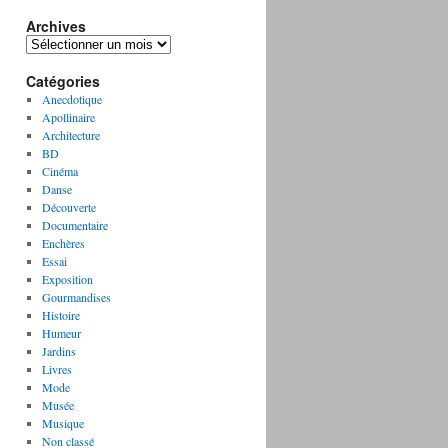
Archives
A
r
Catégories
c
h
Anecdotique
i
Apollinaire
v
Architecture
e
BD
s
Cinéma
Danse
Découverte
Documentaire
Enchères
Essai
Exposition
Gourmandises
Histoire
Humeur
Jardins
Livres
Mode
Musée
Musique
Non classé