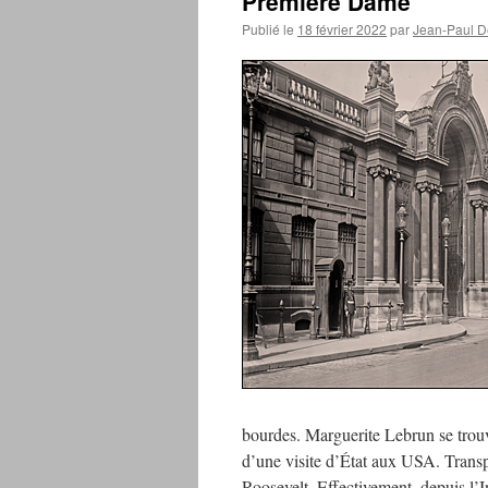
Première Dame
Publié le
18 février 2022
par
Jean-Paul 
bourdes. Marguerite Lebrun se tro
d’une visite d’État aux USA. Transp
Roosevelt. Effectivement, depuis l’