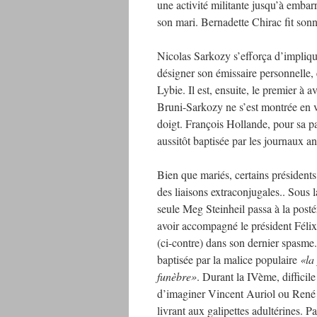
une activité militante jusqu’à embar
son mari. Bernadette Chirac fit sonn
Nicolas Sarkozy s’efforça d’impliquer
désigner son émissaire personnelle, 
Lybie. Il est, ensuite, le premier à 
Bruni-Sarkozy ne s’est montrée en v
doigt. François Hollande, pour sa pa
aussitôt baptisée par les journaux 
Bien que mariés, certains présidents
des liaisons extraconjugales.. Sous l
seule Meg Steinheil passa à la posté
avoir accompagné le président Féli
(ci-contre) dans son dernier spasme.
baptisée par la malice populaire
«la
funèbre»
. Durant la IVème, difficile
d’imaginer Vincent Auriol ou René
livrant aux galipettes adultérines. Pa