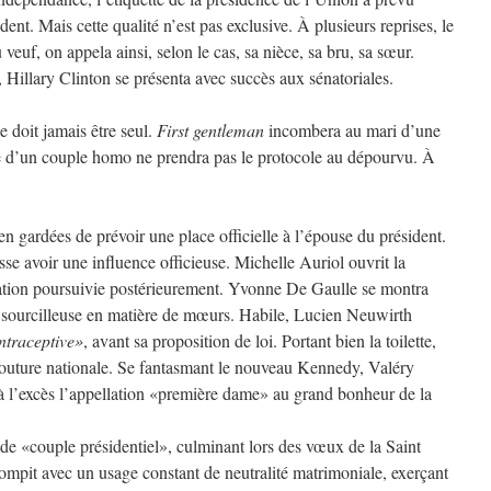
dent. Mais cette qualité n’est pas exclusive. À plusieurs reprises, le
 veuf, on appela ainsi, selon le cas, sa nièce, sa bru, sa sœur.
 Hillary Clinton se présenta avec succès aux sénatoriales.
 doit jamais être seul.
First gentleman
incombera au mari d’une
se d’un couple homo ne prendra pas le protocole au dépourvu. À
ien gardées de prévoir une place officielle à l’épouse du président.
sse avoir une influence officieuse. Michelle Auriol ouvrit la
ation poursuivie postérieurement. Yvonne De Gaulle se montra
 sourcilleuse en matière de mœurs. Habile, Lucien Neuwirth
ntraceptive»
, avant sa proposition de loi. Portant bien la toilette,
couture nationale. Se fantasmant le nouveau Kennedy, Valéry
à l’excès l’appellation «première dame» au grand bonheur de la
de «couple présidentiel», culminant lors des vœux de la Saint
ompit avec un usage constant de neutralité matrimoniale, exerçant