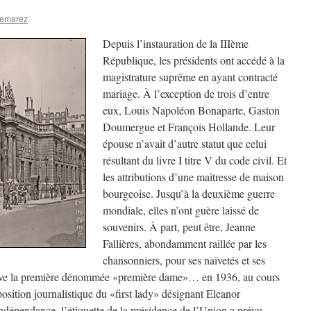
Demarez
Depuis l’instauration de la IIIème
République, les présidents ont accédé à la
magistrature suprême en ayant contracté
mariage. À l’exception de trois d’entre
eux, Louis Napoléon Bonaparte, Gaston
Doumergue et François Hollande. Leur
épouse n’avait d’autre statut que celui
résultant du livre I titre V du code civil. Et
les attributions d’une maîtresse de maison
bourgeoise. Jusqu’à la deuxième guerre
mondiale, elles n’ont guère laissé de
souvenirs. À part, peut être, Jeanne
Fallières, abondamment raillée par les
chansonniers, pour ses naïvetés et ses
uve la première dénommée «première dame»… en 1936, au cours
osition journalistique du «first lady» désignant Eleanor
Indépendance, l’étiquette de la présidence de l’Union a prévu