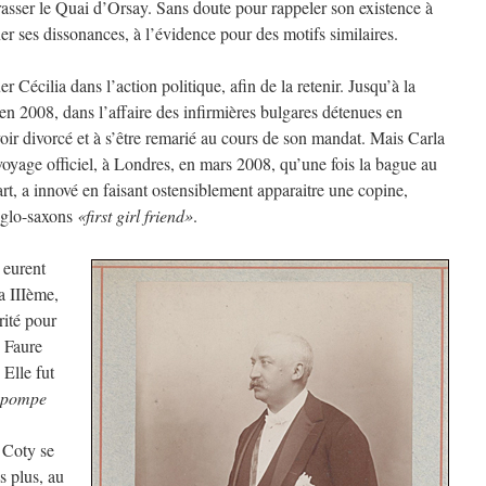
rasser le Quai d’Orsay. Sans doute pour rappeler son existence à
er ses dissonances, à l’évidence pour des motifs similaires.
 Cécilia dans l’action politique, afin de la retenir. Jusqu’à la
en 2008, dans l’affaire des infirmières bulgares détenues en
avoir divorcé et à s’être remarié au cours de son mandat. Mais Carla
oyage officiel, à Londres, en mars 2008, qu’une fois la bague au
rt, a innové en faisant ostensiblement apparaitre une copine,
anglo-saxons
«first girl friend»
.
 eurent
a IIIème,
rité pour
x Faure
 Elle fut
 pompe
 Coty se
s plus, au