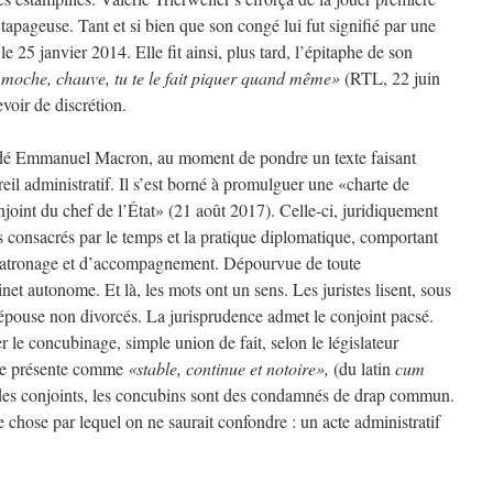
tapageuse. Tant et si bien que son congé lui fut signifié par une
 25 janvier 2014. Elle fit ainsi, plus tard, l’épitaphe de son
, moche, chauve, tu te le fait piquer quand même»
(RTL, 22 juin
evoir de discrétion.
uadé Emmanuel Macron, au moment de pondre un texte faisant
eil administratif. Il s’est borné à promulguer une «charte de
onjoint du chef de l’État» (21 août 2017). Celle-ci, juridiquement
s consacrés par le temps et la pratique diplomatique, comportant
e patronage et d’accompagnement. Dépourvue de toute
net autonome. Et là, les mots ont un sens. Les juristes lisent, sous
épouse non divorcés. La jurisprudence admet le conjoint pacsé.
r le concubinage, simple union de fait, selon le législateur
n se présente comme
«stable, continue et notoire»,
(du latin
cum
ar des conjoints, les concubins sont des condamnés de drap commun.
 chose par lequel on ne saurait confondre : un acte administratif