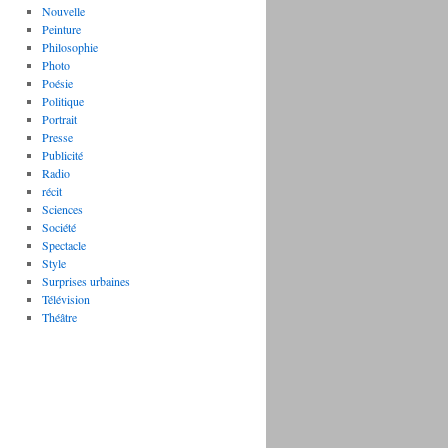
Nouvelle
Peinture
Philosophie
Photo
Poésie
Politique
Portrait
Presse
Publicité
Radio
récit
Sciences
Société
Spectacle
Style
Surprises urbaines
Télévision
Théâtre