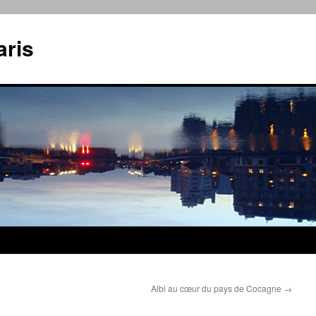
aris
Albi au cœur du pays de Cocagne
→