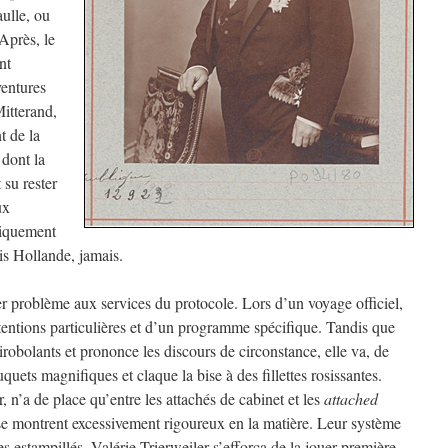
ulle, ou
Après, le
nt
ventures
Mitterand,
nt de la
 dont la
 su rester
ux
liquement
is Hollande, jamais.
r problème aux services du protocole. Lors d’un voyage officiel,
tentions particulières et d’un programme spécifique. Tandis que
irobolants et prononce les discours de circonstance, elle va, de
quets magnifiques et claque la bise à des fillettes rosissantes.
r, n’a de place qu’entre les attachés de cabinet et les
attached
se montrent excessivement rigoureux en la matière. Leur système
 estampillés. Valérie Trierweiler s’efforça de la jouer première