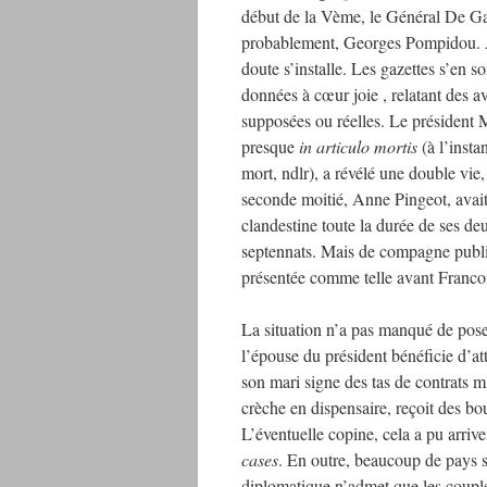
début de la Vème, le Général De Ga
probablement, Georges Pompidou. 
doute s’installe. Les gazettes s’en so
données à cœur joie , relatant des a
supposées ou réelles. Le président 
presque
in articulo
mortis
(à l’insta
mort, ndlr), a révélé une double vie,
seconde moitié, Anne Pingeot, avait
clandestine toute la durée de ses de
septennats. Mais de compagne pub
présentée comme telle avant Franco
La situation n’a pas manqué de pose
l’épouse du président bénéficie d’at
son mari signe des tas de contrats m
crèche en dispensaire, reçoit des bou
L’éventuelle copine, cela a pu arrive
cases
. En outre, beaucoup de pays 
diplomatique n’admet que les couples