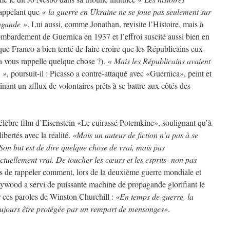
rappelant que
« la guerre en Ukraine ne se joue pas seulement sur
pagande »
. Lui aussi, comme Jonathan, revisite l’Histoire, mais à
ombardement de Guernica en 1937 et l’effroi suscité aussi bien en
 que Franco a bien tenté de faire croire que les Républicains eux-
la vous rappelle quelque chose ?).
« Mais les Républicains avaient
 »
, poursuit-il : Picasso a contre-attaqué avec «Guernica», peint et
nant un afflux de volontaires prêts à se battre aux côtés des
célèbre film d’Eisenstein «Le cuirassé Potemkine», soulignant qu’à
ibertés avec la réalité.
«Mais un auteur de fiction n’a pas à se
Son but est de dire quelque chose de vrai, mais pas
tuellement vrai. De toucher les cœurs et les esprits- non pas
s de rappeler comment, lors de la deuxième guerre mondiale et
llywood a servi de puissante machine de propagande glorifiant le
r ces paroles de Winston Churchill :
«En temps de guerre, la
t toujours être protégée par un rempart de mensonges»
.