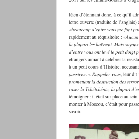
Rien d’étonnant donc, à ce qu’il adr
lettre ouverte (traduite de l’anglais
«beaucoup d’entre vous me font part
rapidement au réquisitoire :
«Aucun d
la plupart les haïssent. Mais soyon
d’entre vous ont levé le petit doigt
étrangers aimant à célébrer la résista
à un petit cours d’Histoire, accusan
passive»
. «
Rappelez-vous
, leur dit-
promettant la destruction des terror
raser la Tchétchénie, la plupart d’e
témoigner : il était sur place au sei
monter à Moscou, c’était pour passer
savoir.