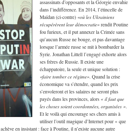
assassinats d’opposants et la Géorgie envahie
dans l’indifférence. En 2014, l’étincelle de
Maïdan (ci-contre)
«où les Ukrainiens
récupérèrent leur démocratie»
rendit Poutine
fou furieux, et il put annexer la Crimée sans
qu’aucun Russe ne bouge, et pas davantage
lorsque l’armée russe se mit à bombarder la
Syrie. Jonathan Littell l’engagé exhorte alors
ses frères de Russie. Il existe une
échappatoire, la seule et unique solution :
«faire tomber ce régime»
. Quand la crise
économique va s’étendre, quand les prix
s’envoleront et les salaires ne seront plus
payés dans les provinces, alors
« il faut que
les choses soient coordonnées, organisées »
.
Et le voilà qui encourage ses chers amis à
utiliser l’outil magique d’Internet pour « que
 achève en insistant : face à Poutine, il n’existe aucune autre