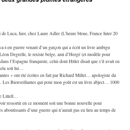
ri de Luca, hier, chez Laure Adler (L’heure bleue, France Inter 20
 va-t-en guerre venant d’un garçon qui a écrit un livre ambigu
 Léon Degrelle, le rexiste belge, ami d’Hergé (et modèle pour
ans l’Espagne franquiste, celui dont Hitler disait que s’il avait eu
cela soit lui…
lantes » ont été écrites en fait par Richard Millet… apologiste du
 Les Bienveillantes qui pour mon goût est un livre abject… 1000
e Littell…
voir ressortir en ce moment soit une bonne nouvelle pour
es aboutissants d’une guerre qui n’aurait pas eu lieu au temps de
…