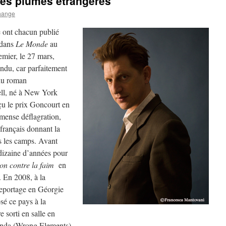
des plumes étrangères
hange
 ont chacun publié
 dans
Le Monde
au
emier, le 27 mars,
tendu, car parfaitement
 du roman
ell, né à New York
çu le prix Goncourt en
mense déflagration,
 français donnant la
s les camps. Avant
e dizaine d’années pour
on contre la faim
en
 En 2008, à la
n reportage en Géorgie
sé ce pays à la
 sorti en salle en
anda (Wrong Elements).