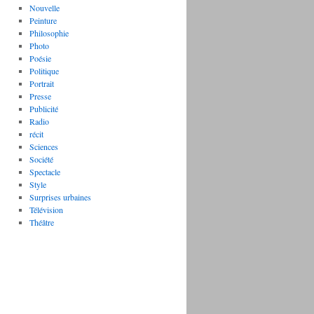
Nouvelle
Peinture
Philosophie
Photo
Poésie
Politique
Portrait
Presse
Publicité
Radio
récit
Sciences
Société
Spectacle
Style
Surprises urbaines
Télévision
Théâtre