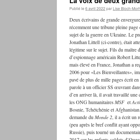
La voix de deux gran
Publié le
6 avril 2022
par
Lise Bloch-Mor
Deux écrivains de grande envergure
récemment une tribune pleine page
sujet de la guerre en Ukraine. Le pr
Jonathan Littell (ci-contre), était at
légitime sur le sujet. Fils du maître
d’espionnage américain Robert Litt
mais élevé en France, Jonathan a re
2006 pour «Les Bienveillantes», im
pavé de plus de mille pages écrit en
parole à un officier SS œuvrant dan
d’en arriver là, il avait travaillé un
les ONG humanitaires
MSF
et
Acti
Bosnie, Tchétchénie et Afghanistan.
demande du
Monde 2
, il a écrit u
(peu après le bref conflit ayant oppo
Russie), puis tourné un documentaire
2017 sur les enfants-soldats d’Oug