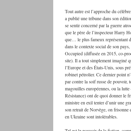
Tout autre est l’approche du célèbre
a publié une tribune dans son éditi
se sentir concerné par la guerre atr
que le père de l’inspecteur Harry H
que… le plus fameux représentant du
dans le contexte social de son pays, m
Occupied (diffusée en 2015, co-produ
site). Il a tout simplement imaginé 
l’Europe et des États-Unis, sous pr
robinet pétrolier. Ce dernier point n
par contre la soif russe de pouvoi
magouilles européennes, ou la lutte
Résistance) ont de quoi donner le fri
ministre en exil tenter d’unir une g
son retrait de Norvège, on frisonne e
en Ukraine sont intolérables.
Tel est le pouvoir de la fiction, com