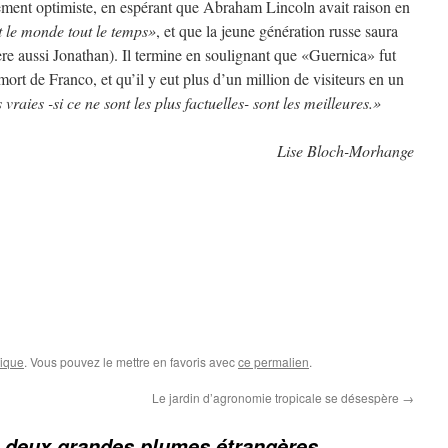
ement optimiste, en espérant que Abraham Lincoln avait raison en
t le monde tout le temps»
, et que la jeune génération russe saura
ère aussi Jonathan). Il termine en soulignant que «Guernica» fut
ort de Franco, et qu’il y eut plus d’un million de visiteurs en un
 vraies -si ce ne sont les plus factuelles- sont les meilleures.»
Lise Bloch-Morhange
tique
. Vous pouvez le mettre en favoris avec
ce permalien
.
Le jardin d’agronomie tropicale se désespère
→
e deux grandes plumes étrangères