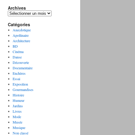
Archives
A
r
Catégories
c
h
Anecdotique
i
Apollinaire
v
Architecture
e
BD
s
Cinéma
Danse
Découverte
Documentaire
Enchères
Essai
Exposition
Gourmandises
Histoire
Humeur
Jardins
Livres
Mode
Musée
Musique
Non classé