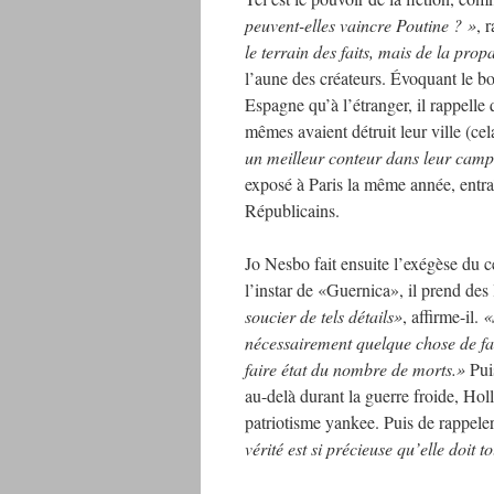
peuvent-elles vaincre Poutine ? »
, 
le terrain des faits, mais de la pro
l’aune des créateurs. Évoquant le b
Espagne qu’à l’étranger, il rappelle
mêmes avaient détruit leur ville (ce
un meilleur conteur dans leur camp
exposé à Paris la même année, entraî
Républicains.
Jo Nesbo fait ensuite l’exégèse du 
l’instar de «Guernica», il prend des l
soucier de tels détails»
, affirme-il.
«
nécessairement quelque chose de fac
faire état du nombre de morts.»
Pui
au-delà durant la guerre froide, Ho
patriotisme yankee. Puis de rappele
vérité est si précieuse qu’elle doi