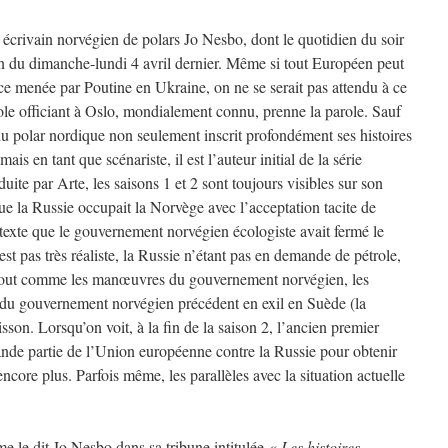
 écrivain norvégien de polars Jo Nesbo, dont le quotidien du soir
on du dimanche-lundi 4 avril dernier. Même si tout Européen peut
oce menée par Poutine en Ukraine, on ne se serait pas attendu à ce
ole officiant à Oslo, mondialement connu, prenne la parole. Sauf
 polar nordique non seulement inscrit profondément ses histoires
ais en tant que scénariste, il est l’auteur initial de la série
ite par Arte, les saisons 1 et 2 sont toujours visibles sur son
que la Russie occupait la Norvège avec l’acceptation tacite de
étexte que le gouvernement norvégien écologiste avait fermé le
’est pas très réaliste, la Russie n’étant pas en demande de pétrole,
r, tout comme les manœuvres du gouvernement norvégien, les
 du gouvernement norvégien précédent en exil en Suède (la
sson. Lorsqu’on voit, à la fin de la saison 2, l’ancien premier
rande partie de l’Union européenne contre la Russie pour obtenir
ncore plus. Parfois même, les parallèles avec la situation actuelle
me le dit Jo Nesbo dans sa tribune intitulée
« Les histoires