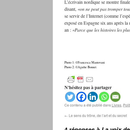
L’écrivain nordique se montre final
disant,
«on ne peut pas tromper tou
se servir de l’Internet (comme l’esp
exposé en Espagne six ans après la m
an :
«Parce que les histoires les plus
Photo 1: ©Francesca Mantovani
Photo 2: ©Agathe Bonnet
N'hésitez pas à partager
Ce contenu a été publié dans
Livres
,
Poli
←
Le sens du trône, de l’art et du secret
4 réponses à
La voix d