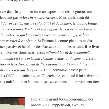
esse dans le quotidien fin mars, après un mois de guerre, une
) débutant par
«Mes chers amis russes»
. Mais après avoir dit
 de vos sentiments de culpabilité et de honte»
, la tribune tourne
e vous n’aime Poutine et son régime de voleurs et de fascistes ;
s honnêtes : à quelques rares exceptions près (…), combien
 pour résister à ce régime ?»
Prenant le contre-pied des médias
nce passive et héroïque des Russes, surtout des artistes, il se livre
t en bloc ses chers amis russes
«d’apathie»
et de
«complicité
il,
quand on vous présenta Poutine. Jeune, audacieux, agressif,
istes et le redressement de l’économie (…). Et quand il se mit à
ntre vous a fermé les yeux »
. Lui l’écrivain-cinéaste peut
n des ONG humanitaires, en Tchétchénie, et quand il lui arrivait de
 la nuit à boire et à danser avec ses copains qui ne voulaient rien
Puis vint le grand boom économique des
années 2000, rappelle-t-il, avec les