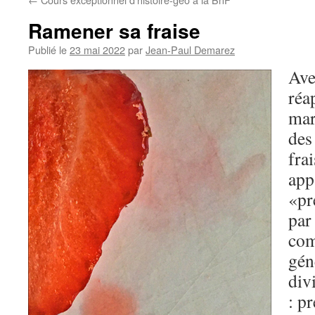
Ramener sa fraise
Publié le
23 mai 2022
par
Jean-Paul Demarez
Ave
réap
mar
des
frai
app
«pr
par
com
gén
div
: p