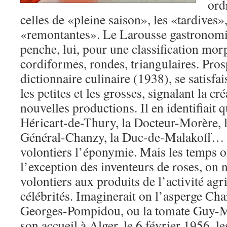
ord
celles de «pleine saison», les «tardives»,
«remontantes». Le Larousse gastronomi
penche, lui, pour une classification mo
cordiformes, rondes, triangulaires. Pro
dictionnaire culinaire (1938), se satisfa
les petites et les grosses, signalant la c
nouvelles productions. Il en identifiait 
Héricart-de-Thury, la Docteur-Morère, l
Général-Chanzy, la Duc-de-Malakoff… 
volontiers l’éponymie. Mais les temps 
l’exception des inventeurs de roses, on 
volontiers aux produits de l’activité ag
célébrités. Imaginerait on l’asperge Cha
Georges-Pompidou, ou la tomate Guy-Mo
son accueil à Alger, le 6 février 1956, le