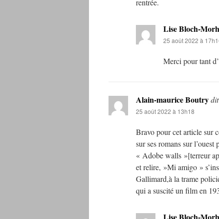
rentrée.
Lise Bloch-Mor
25 août 2022 à 17h1
Merci pour tant d
Alain-maurice Boutry
dit
25 août 2022 à 13h18
Bravo pour cet article sur c
sur ses romans sur l’ouest 
« Adobe walls »[terreur apa
et relire, »Mi amigo » s’i
Gallimard,à la trame polici
qui a suscité un film en 19
Lise Bloch-Mor