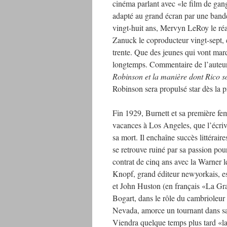
cinéma parlant avec «le film de gang
adapté au grand écran par une bande
vingt-huit ans, Mervyn LeRoy le réal
Zanuck le coproducteur vingt-sept
trente. Que des jeunes qui vont ma
longtemps. Commentaire de l’auteu
Robinson et la manière dont Rico sor
Robinson sera propulsé star dès la 
Fin 1929, Burnett et sa première fe
vacances à Los Angeles, que l’écriva
sa mort. Il enchaîne succès littérai
se retrouve ruiné par sa passion pou
contrat de cinq ans avec la Warner l
Knopf, grand éditeur newyorkais, e
et John Huston (en français «La Gr
Bogart, dans le rôle du cambrioleur
Nevada, amorce un tournant dans sa 
Viendra quelque temps plus tard «la