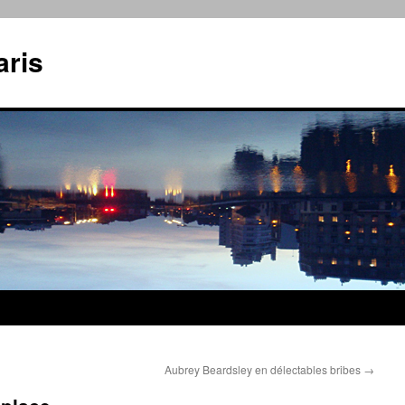
aris
Aubrey Beardsley en délectables bribes
→