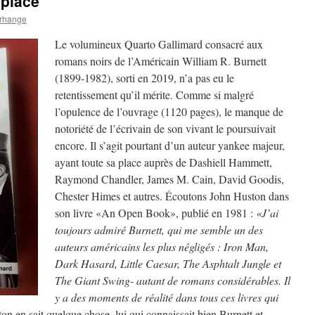
 place
orhange
Le volumineux Quarto Gallimard consacré aux
romans noirs de l’Américain William R. Burnett
(1899-1982), sorti en 2019, n’a pas eu le
retentissement qu’il mérite. Comme si malgré
l’opulence de l’ouvrage (1120 pages), le manque de
notoriété de l’écrivain de son vivant le poursuivait
encore. Il s’agit pourtant d’un auteur yankee majeur,
ayant toute sa place auprès de Dashiell Hammett,
Raymond Chandler, James M. Cain, David Goodis,
Chester Himes et autres. Écoutons John Huston dans
son livre «An Open Book», publié en 1981 :
«J’ai
toujours admiré Burnett, qui me semble un des
auteurs américains les plus négligés : Iron Man,
Dark Hasard, Little Caesar, The Asphtalt Jungle et
The Giant Swing- autant de romans considérables. Il
y a des moments de réalité dans tous ces livres qui
on en sait quelque chose, lui qui connaissait bien Burnett et