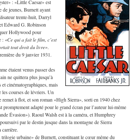
ster» : «Little Caesar» est
 de jeunes, Burnett ayant
isateur trente-huit, Darryl
, et Edward G. Robinson
rquer Hollywood pour
r :
«Ce qui a fait le film, c’est
tait tout droit du livre»
.
première du 9 janvier 1931.
mme étaient venus passer des
in ne quittera plus jusqu’à
res et cinématographiques, mais
r les courses de lévriers. Un
e remet à flot, et son roman «High Sierra», sorti en 1940 chez
st promptement adapté pour le grand écran par l’auteur lui-même
ande Évasion»). Raoul Walsh est à la caméra, et Humphrey
 poursuivi par le destin jusque dans la montagne de Sierra
carrière.
 trilogie urbaine» de Burnett, constituant le cœur même du