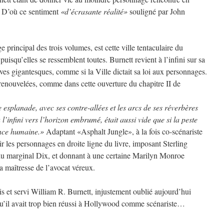
 D’où ce sentiment
«d’écrasante réalité»
souligné par John
 principal des trois volumes, est cette ville tentaculaire du
qu’elles se ressemblent toutes. Burnett revient à l’infini sur sa
ives gigantesques, comme si la Ville dictait sa loi aux personnages.
 renouvelées, comme dans cette ouverture du chapitre II de
splanade, avec ses contre-allées et les arcs de ses réverbères
 l’infini vers l’horizon embrumé, était aussi vide que si la peste
sence humaine.»
Adaptant «Asphalt Jungle», à la fois co-scénariste
ir les personnages en droite ligne du livre, imposant Sterling
du marginal Dix, et donnant à une certaine Marilyn Monroe
la maîtresse de l’avocat véreux.
is et servi William R. Burnett, injustement oublié aujourd’hui
u’il avait trop bien réussi à Hollywood comme scénariste…