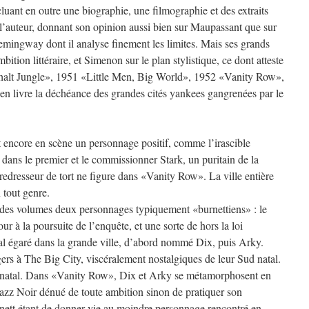
luant en outre une biographie, une filmographie et des extraits
l’auteur, donnant son opinion aussi bien sur Maupassant que sur
mingway dont il analyse finement les limites. Mais ses grands
tion littéraire, et Simenon sur le plan stylistique, ce dont atteste
phalt Jungle», 1951 «Little Men, Big World», 1952 «Vanity Row»,
 en livre la déchéance des grandes cités yankees gangrenées par le
 encore en scène un personnage positif, comme l’irascible
 dans le premier et le commissionner Stark, un puritain de la
 redresseur de tort ne figure dans «Vanity Row». La ville entière
 tout genre.
 des volumes deux personnages typiquement «burnettiens» : le
our à la poursuite de l’enquête, et une sorte de hors la loi
al égaré dans la grande ville, d’abord nommé Dix, puis Arky.
rs à The Big City, viscéralement nostalgiques de leur Sud natal.
 natal. Dans «Vanity Row», Dix et Arky se métamorphosent en
jazz Noir dénué de toute ambition sinon de pratiquer son
nett étant de donner vie au moindre personnage rencontré en