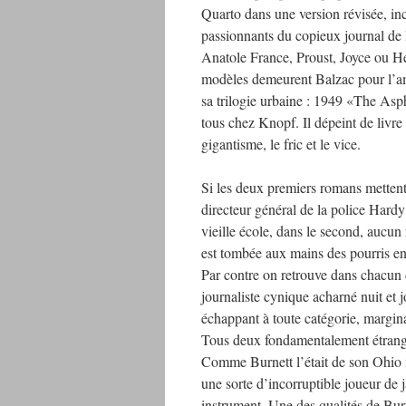
Quarto dans une version révisée, inc
passionnants du copieux journal de 
Anatole France, Proust, Joyce ou He
modèles demeurent Balzac pour l’ambi
sa trilogie urbaine : 1949 «The As
tous chez Knopf. Il dépeint de livre
gigantisme, le fric et le vice.
Si les deux premiers romans mettent
directeur général de la police Hardy
vieille école, dans le second, aucun
est tombée aux mains des pourris en
Par contre on retrouve dans chacun
journaliste cynique acharné nuit et j
échappant à toute catégorie, margin
Tous deux fondamentalement étrange
Comme Burnett l’était de son Ohio
une sorte d’incorruptible joueur de 
instrument. Une des qualités de Bur