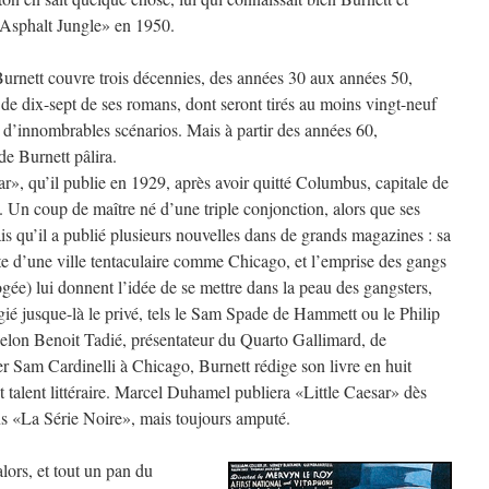
 Asphalt Jungle» en 1950.
Burnett couvre trois décennies, des années 30 aux années 50,
s de dix-sept de ses romans, dont seront tirés au moins vingt-neuf
à d’innombrables scénarios. Mais à partir des années 60,
de Burnett pâlira.
», qu’il publie en 1929, après avoir quitté Columbus, capitale de
. Un coup de maître né d’une triple conjonction, alors que ses
ais qu’il a publié plusieurs nouvelles dans de grands magazines : sa
rte d’une ville tentaculaire comme Chicago, et l’emprise des gangs
ogée) lui donnent l’idée de se mettre dans la peau des gangsters,
égié jusque-là le privé, tels le Sam Spade de Hammett ou le Philip
elon Benoit Tadié, présentateur du Quarto Gallimard, de
er Sam Cardinelli à Chicago, Burnett rédige son livre en huit
 talent littéraire. Marcel Duhamel publiera «Little Caesar» dès
ans «La Série Noire», mais toujours amputé.
lors, et tout un pan du