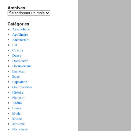
Archives
A
r
Catégories
c
h
Anecdotique
i
Apollinaire
v
Architecture
e
BD
s
Cinéma
Danse
Découverte
Documentaire
Enchères
Essai
Exposition
Gourmandises
Histoire
Humeur
Jardins
Livres
Mode
Musée
Musique
Non classé