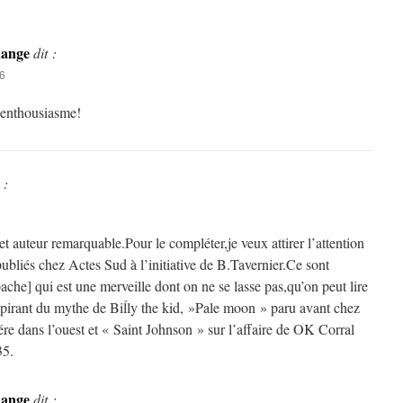
hange
dit :
6
’enthousiasme!
 :
et auteur remarquable.Pour le compléter,je veux attirer l’attention
publiés chez Actes Sud à l’initiative de B.Tavernier.Ce sont
che] qui est une merveille dont on ne se lasse pas,qu’on peut lire
nspirant du mythe de Biĺly the kid, »Pale moon » paru avant chez
ére dans l’ouest et « Saint Johnson » sur l’affaire de OK Corral
35.
hange
dit :