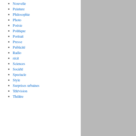
Nouvelle
Peinture
Philosophie
Photo
Poésie
Politique
Portrait
Presse
Publicité
Radio
récit
Sciences
Société
Spectacle
Style
Surprises urbaines
Télévision
Théâtre