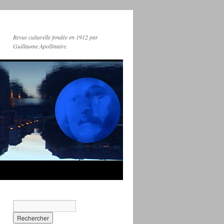
Revue culturelle fondée en 1912 par
Guillaume Apollinaire.