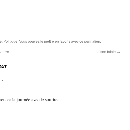
e
,
Politique
. Vous pouvez le mettre en favoris avec
ce permalien
.
Guerre
Liaison fatale
→
eur
 :
cer la journée avec le sourire.