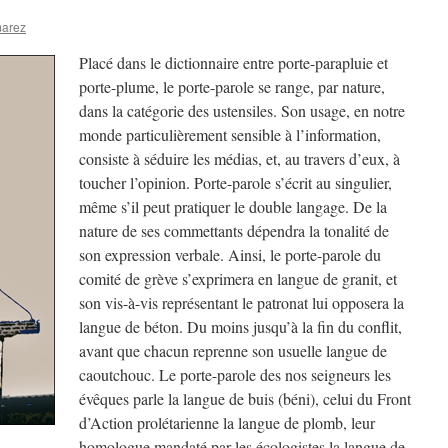
marez
Placé dans le dictionnaire entre porte-parapluie et
porte-plume, le porte-parole se range, par nature,
dans la catégorie des ustensiles. Son usage, en notre
monde particulièrement sensible à l’information,
consiste à séduire les médias, et, au travers d’eux, à
toucher l’opinion. Porte-parole s’écrit au singulier,
même s’il peut pratiquer le double langage. De la
nature de ses commettants dépendra la tonalité de
son expression verbale. Ainsi, le porte-parole du
comité de grève s’exprimera en langue de granit, et
son vis-à-vis représentant le patronat lui opposera la
langue de béton. Du moins jusqu’à la fin du conflit,
avant que chacun reprenne son usuelle langue de
caoutchouc. Le porte-parole des nos seigneurs les
évêques parle la langue de buis (béni), celui du Front
d’Action prolétarienne la langue de plomb, leur
homologue mandaté par les écologistes la langue de