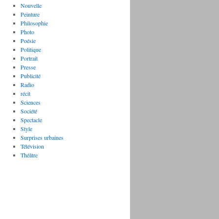
Nouvelle
Peinture
Philosophie
Photo
Poésie
Politique
Portrait
Presse
Publicité
Radio
récit
Sciences
Société
Spectacle
Style
Surprises urbaines
Télévision
Théâtre