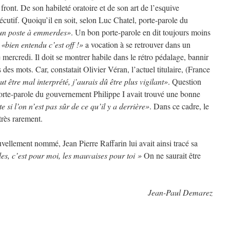
ont. De son habileté oratoire et de son art de l’esquive
cutif. Quoiqu’il en soit, selon Luc Chatel, porte-parole du
un poste à emmerdes»
. Un bon porte-parole en dit toujours moins
e
«bien entendu c’est off !»
a vocation à se retrouver dans un
 mercredi. Il doit se montrer habile dans le rétro pédalage, bannir
 des mots. Car, constatait Olivier Véran, l’actuel titulaire, (France
 être mal interprété, j’aurais dû être plus vigilant»
. Question
orte-parole du gouvernement Philippe I avait trouvé une bonne
 si l’on n’est pas sûr de ce qu’il y a derrière»
. Dans ce cadre, le
très rarement.
ellement nommé, Jean Pierre Raffarin lui avait ainsi tracé sa
es, c’est pour moi, les mauvaises pour toi »
On ne saurait être
Jean-Paul Demarez