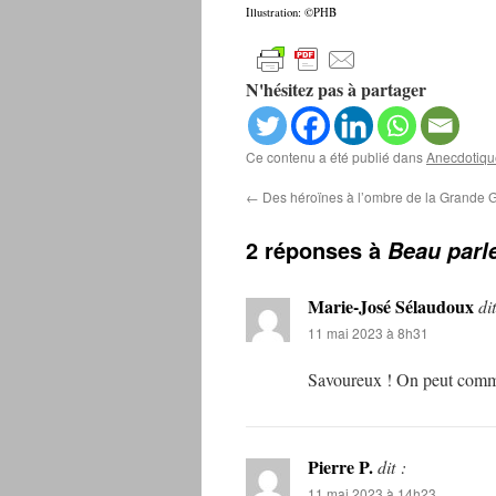
Illustration: ©PHB
N'hésitez pas à partager
Ce contenu a été publié dans
Anecdotiqu
←
Des héroïnes à l’ombre de la Grande 
2 réponses à
Beau parl
Marie-José Sélaudoux
dit
11 mai 2023 à 8h31
Savoureux ! On peut commen
Pierre P.
dit :
11 mai 2023 à 14h23