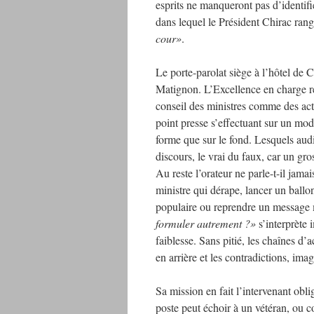
esprits ne manqueront pas d’identif
dans lequel le Président Chirac ran
cour»
.
Le porte-parolat siège à l’hôtel de 
Matignon. L’Excellence en charge r
conseil des ministres comme des act
point presse s’effectuant sur un mode
forme que sur le fond. Lesquels audi
discours, le vrai du faux, car un g
Au reste l’orateur ne parle-t-il jam
ministre qui dérape, lancer un ballo
populaire ou reprendre un message 
formuler autrement ?»
s’interprète
faiblesse. Sans pitié, les chaînes d’a
en arrière et les contradictions, imag
Sa mission en fait l’intervenant obl
poste peut échoir à un vétéran, ou co