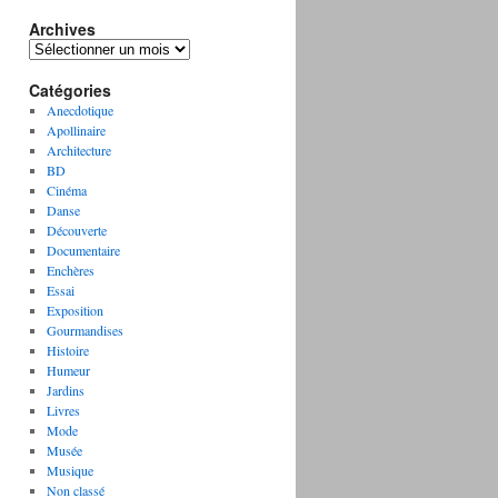
Archives
A
r
Catégories
c
h
Anecdotique
i
Apollinaire
v
Architecture
e
BD
s
Cinéma
Danse
Découverte
Documentaire
Enchères
Essai
Exposition
Gourmandises
Histoire
Humeur
Jardins
Livres
Mode
Musée
Musique
Non classé