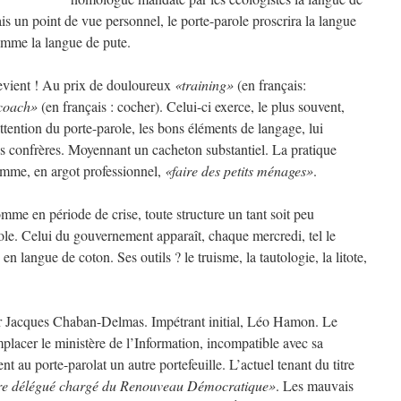
ais un point de vue personnel, le porte-parole proscrira la langue
omme la langue de pute.
devient ! Au prix de douloureux
«training»
(en français:
coach»
(en français : cocher). Celui-ci exerce, le plus souvent,
’attention du porte-parole, les bons éléments de langage, lui
es confrères. Moyennant un cacheton substantiel. La pratique
nomme, en argot professionnel,
«faire des petits ménages»
.
me en période de crise, toute structure un tant soit peu
le. Celui du gouvernement apparaît, chaque mercredi, tel le
 langue de coton. Ses outils ? le truisme, la tautologie, la litote,
par Jacques Chaban-Delmas. Impétrant initial, Léo Hamon. Le
mplacer le ministère de l’Information, incompatible avec sa
 au porte-parolat un autre portefeuille. L’actuel tenant du titre
re délégué chargé du Renouveau Démocratique»
. Les mauvais