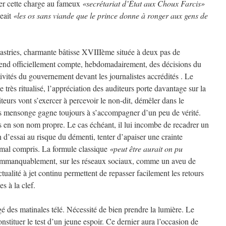
ier cette charge au fameux
«secrétariat d’État aux Choux Farcis»
geait
«les os sans viande que le prince donne à ronger aux gens de
Castries, charmante bâtisse XVIIIème située à deux pas de
end officiellement compte, hebdomadairement, des décisions du
ivités du gouvernement devant les journalistes accrédités . Le
 très ritualisé, l’appréciation des auditeurs porte davantage sur la
teurs vont s’exercer à percevoir le non-dit, démêler dans le
ros mensonge gagne toujours à s’accompagner d’un peu de vérité.
ais en son nom propre. Le cas échéant, il lui incombe de recadrer un
n d’essai au risque du démenti, tenter d’apaiser une crainte
mal compris. La formule classique
«peut être aurait on pu
 immanquablement, sur les réseaux sociaux, comme un aveu de
ctualité à jet continu permettent de repasser facilement les retours
es à la clef.
igé des matinales télé. Nécessité de bien prendre la lumière. Le
nstituer le test d’un jeune espoir. Ce dernier aura l’occasion de