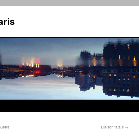
aris
Guerre
Liaison fatale
→