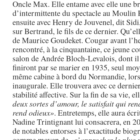
Oncle Max. Elle entame avec elle une br
d’intermittente du spectacle au Moulin 
ensuite avec Henry de Jouvenel, dit Sidi,
sur Bertrand, le fils de ce dernier. Qu’e
de Maurice Goudeket. Cougar avant l’heu
rencontré, à la cinquantaine, ce jeune co
salon de Andrée Bloch-Levalois, dont il é
finiront par se marier en 1935, seul mo
même cabine à bord du Normandie, lors 
inaugurale. Elle trouvera avec ce derni
stabilité affective. Sur la fin de sa vie, e
deux sortes d’amour, le satisfait qui rend 
rend odieux»
. Entretemps, elle aura écri
Nadine Trintignant lui consacrera, en 20
de notables entorses à l’exactitude bio
comme moyen de
«s’approcher le plus 