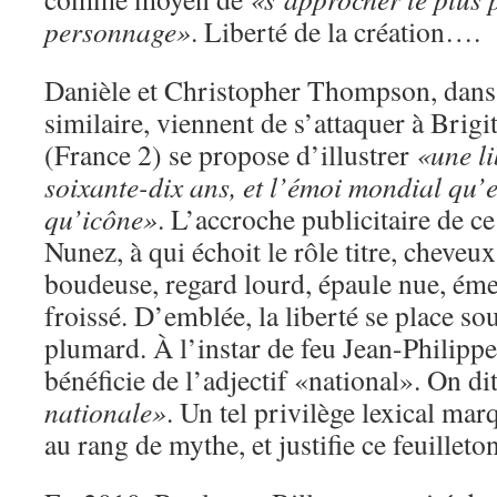
personnage»
. Liberté de la création….
Danièle et Christopher Thompson, dan
similaire, viennent de s’attaquer à Brigi
(France 2) se propose d’illustrer
«une lib
soixante-dix ans, et l’émoi mondial qu’e
qu’icône»
. L’accroche publicitaire de c
Nunez, à qui échoit le rôle titre, cheveux
boudeuse, regard lourd, épaule nue, ém
froissé. D’emblée, la liberté se place so
plumard. À l’instar de feu Jean-Philipp
bénéficie de l’adjectif «national». On di
nationale»
. Un tel privilège lexical ma
au rang de mythe, et justifie ce feuilleto