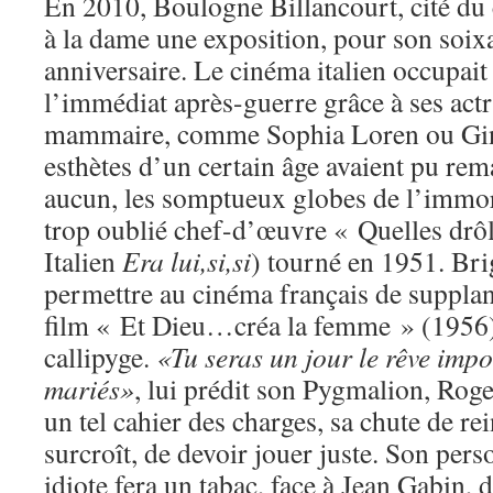
En 2010, Boulogne Billancourt, cité du 
à la dame une exposition, pour son soi
anniversaire. Le cinéma italien occupai
l’immédiat après-guerre grâce à ses actr
mammaire, comme Sophia Loren ou Gin
esthètes d’un certain âge avaient pu rem
aucun, les somptueux globes de l’immor
trop oublié chef-d’œuvre « Quelles drôl
Italien
Era lui,si,si
) tourné en 1951. Bri
permettre au cinéma français de supplant
film « Et Dieu…créa la femme » (1956) 
callipyge.
«Tu seras un jour le rêve imp
mariés»
, lui prédit son Pygmalion, Rog
un tel cahier des charges, sa chute de rei
surcroît, de devoir jouer juste. Son per
idiote fera un tabac, face à Jean Gabin, 