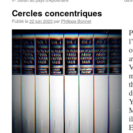
Cercles concentriques
Publié le
22 juin 2023
par
Philippe Bonnet
P
l
o
a
V
m
t
d
Y
M
i
E