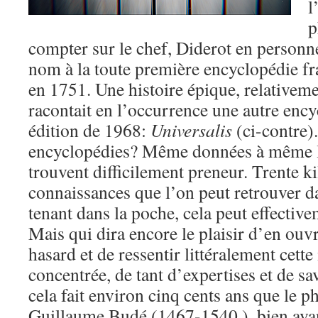
l
p
compter sur le chef, Diderot en person
nom à la toute première encyclopédie fra
en 1751. Une histoire épique, relative
racontait en l’occurrence une autre enc
édition de 1968:
Universalis
(ci-contre)
encyclopédies? Même données à même le 
trouvent difficilement preneur. Trente 
connaissances que l’on peut retrouver d
tenant dans la poche, cela peut effectivem
Mais qui dira encore le plaisir d’en ouv
hasard et de ressentir littéralement cette
concentrée, de tant d’expertises et de sav
cela fait environ cinq cents ans que le 
Guillaume Budé (1467-1540 ), bien ava