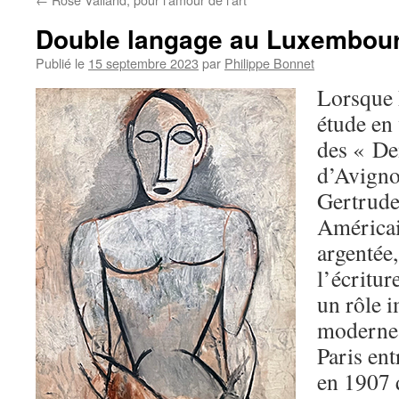
Double langage au Luxembou
Publié le
15 septembre 2023
par
Philippe Bonnet
Lorsque P
étude en 
des « De
d’Avigno
Gertrude
Américain
argentée,
l’écritur
un rôle i
moderne 
Paris ent
en 1907 