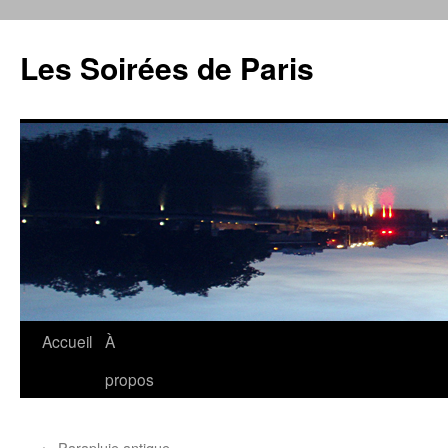
Aller
au
Les Soirées de Paris
contenu
Accueil
À
propos
←
Parapluie antique