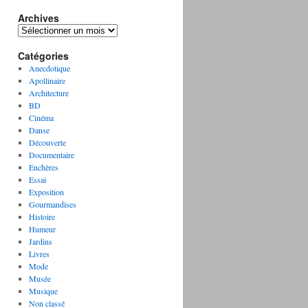
Archives
A
r
Catégories
c
h
Anecdotique
i
Apollinaire
v
Architecture
e
BD
s
Cinéma
Danse
Découverte
Documentaire
Enchères
Essai
Exposition
Gourmandises
Histoire
Humeur
Jardins
Livres
Mode
Musée
Musique
Non classé