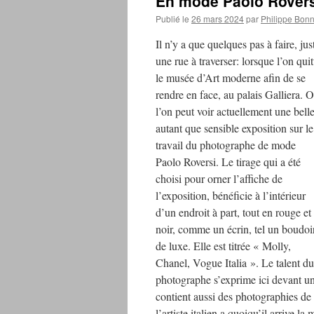
En mode Paolo Rovers
Publié le
26 mars 2024
par
Philippe Bonn
Il n’y a que quelques pas à faire, jus
une rue à traverser: lorsque l’on quit
le musée d’Art moderne afin de se
rendre en face, au palais Galliera. 
l’on peut voir actuellement une bell
autant que sensible exposition sur le
travail du photographe de mode
Paolo Roversi. Le tirage qui a été
choisi pour orner l’affiche de
l’exposition, bénéficie à l’intérieur
d’un endroit à part, tout en rouge et
noir, comme un écrin, tel un boudoi
de luxe. Elle est titrée « Molly,
Chanel, Vogue Italia ». Le talent du
photographe s’exprime ici devant un
contient aussi des photographies d
l’artiste italien a quoiqu’il arrive l