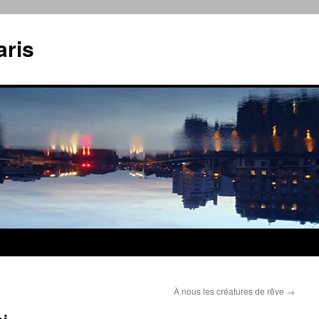
aris
À nous les créatures de rêve
→