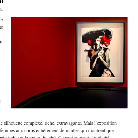
i
et
te
te
Où
e
r
e silhouette complexe, riche, extravagante. Mais l’exposition
e femmes aux corps entièrement dépouillés qui montrent que
a main fiable et le regard inspiré. Ce sont souvent des clichés