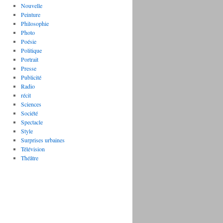
Nouvelle
Peinture
Philosophie
Photo
Poésie
Politique
Portrait
Presse
Publicité
Radio
récit
Sciences
Société
Spectacle
Style
Surprises urbaines
Télévision
Théâtre