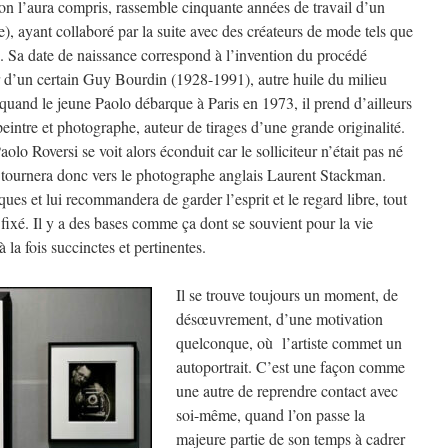
on l’aura compris, rassemble cinquante années de travail d’un
, ayant collaboré par la suite avec des créateurs de mode tels que
a date de naissance correspond à l’invention du procédé
tar d’un certain Guy Bourdin (1928-1991), autre huile du milieu
and le jeune Paolo débarque à Paris en 1973, il prend d’ailleurs
s peintre et photographe, auteur de tirages d’une grande originalité.
olo Roversi se voit alors éconduit car le solliciteur n’était pas né
se tournera donc vers le photographe anglais Laurent Stackman.
ues et lui recommandera de garder l’esprit et le regard libre, tout
n fixé. Il y a des bases comme ça dont se souvient pour la vie
la fois succinctes et pertinentes.
Il se trouve toujours un moment, de
désœuvrement, d’une motivation
quelconque, où l’artiste commet un
autoportrait. C’est une façon comme
une autre de reprendre contact avec
soi-même, quand l’on passe la
majeure partie de son temps à cadrer