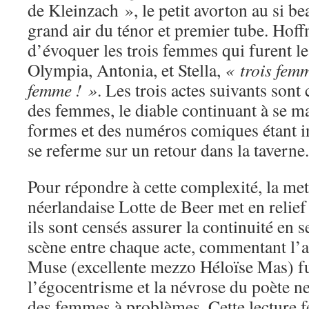
de Kleinzach », le petit avorton au si b
grand air du ténor et premier tube. Hof
d’évoquer les trois femmes qui furent le
Olympia, Antonia, et Stella,
« trois fem
femme ! »
. Les trois actes suivants son
des femmes, le diable continuant à se ma
formes et des numéros comiques étant in
se referme sur un retour dans la taverne.
Pour répondre à cette complexité, la me
néerlandaise Lotte de Beer met en relie
ils sont censés assurer la continuité en s
scène entre chaque acte, commentant l’ac
Muse (excellente mezzo Héloïse Mas) fu
l’égocentrisme et la névrose du poète n
des femmes à problèmes. Cette lecture fé