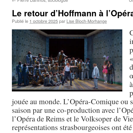
Le retour d’Hoffmann à l’Opé
Publié le
1 octobre 2025
par
Lise Bloch-Morhange
i
p
«
d
œ
à
p
jouée au monde. L’Opéra-Comique ou sa
saison par une co-production avec l’Opé
l’Opéra de Reims et le Volksoper de Vi
représentations strasbourgeoises ont ét