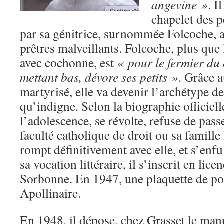
angevine »
. I
chapelet des p
par sa génitrice, surnommée Folcoche, a
prêtres malveillants. Folcoche, plus que 
avec cochonne, est
« pour le fermier du 
mettant bas, dévore ses petits »
. Grâce a
martyrisé, elle va devenir l’archétype d
qu’indigne. Selon la biographie officiell
l’adolescence, se révolte, refuse de pass
faculté catholique de droit ou sa famille 
rompt définitivement avec elle, et s’enfui
sa vocation littéraire, il s’inscrit en licen
Sorbonne. En 1947, une plaquette de poè
Apollinaire.
En 1948, il dépose, chez Grasset le man