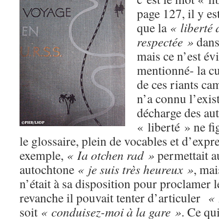
page 127, il y es
que la
« liberté 
respectée »
dans 
mais ce n’est é
mentionné- la cu
de ces riants ca
n’a connu l’exist
décharge des au
« liberté » ne f
le glossaire, plein de vocables et d’expr
exemple,
« Ia otchen rad »
permettait au
autochtone
« je suis très heureux »
, ma
n’était à sa disposition pour proclamer l
revanche il pouvait tenter d’articuler
« 
soit
« conduisez-moi à la gare »
. Ce qu