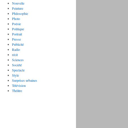
Nouvelle
Peinture
Philosophie
Photo
Poésie
Politique
Portrait
Presse
Publicité
Radio
récit
Sciences
Société
Spectacle
Style
Surprises urbaines
Télévision
Théâtre