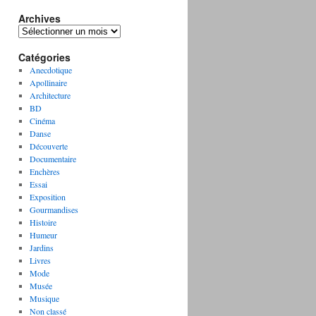
Archives
A
r
Catégories
c
h
Anecdotique
i
Apollinaire
v
Architecture
e
BD
s
Cinéma
Danse
Découverte
Documentaire
Enchères
Essai
Exposition
Gourmandises
Histoire
Humeur
Jardins
Livres
Mode
Musée
Musique
Non classé