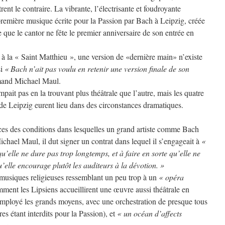
nt le contraire. La vibrante, l’électrisante et foudroyante
première musique écrite pour la Passion par Bach à Leipzig, créée
que le cantor ne fête le premier anniversaire de son entrée en
 à la « Saint Matthieu », une version de «dernière main» n’existe
si
« Bach n’ait pas voulu en retenir une version finale de son
emand Michael Maul.
it pas en la trouvant plus théâtrale que l’autre, mais les quatre
 de Leipzig eurent lieu dans des circonstances dramatiques.
rices des conditions dans lesquelles un grand artiste comme Bach
ichael Maul, il dut signer un contrat dans lequel il s’engageait à
«
qu’elle ne dure pas trop longtemps, et à faire en sorte qu’elle ne
’elle encourage plutôt les auditeurs à la dévotion. »
 musiques religieuses ressemblant un peu trop à un
« opéra
ent les Lipsiens accueillirent une œuvre aussi théâtrale en
 employé les grands moyens, avec une orchestration de presque tous
res étant interdits pour la Passion), et
« un océan d’affects