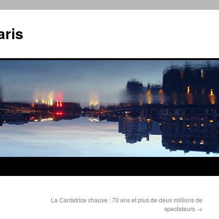
aris
La Cantatrice chauve : 70 ans et plus de deux millions de
spectateurs
→