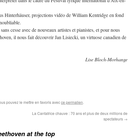
interpréter dans le cadre du Festival lyrique international d’Aix-en-
 Hinterhäuser, projections vidéo de William Kentridge en fond
inoubliable.
sans cesse avec de nouveaux artistes et pianistes, et pour nous
oven, il nous fait découvrir Jan Lisiecki, un virtuose canadien de
Lise Bloch-Morhange
Vous pouvez le mettre en favoris avec
ce permalien
.
La Cantatrice chauve : 70 ans et plus de deux millions de
spectateurs
→
eethoven at the top