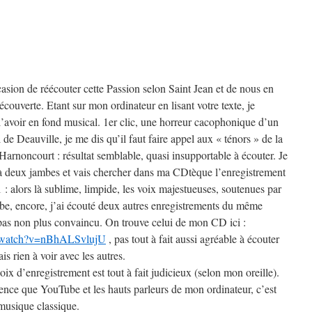
asion de réécouter cette Passion selon Saint Jean et de nous en
écouverte. Etant sur mon ordinateur en lisant votre texte, je
’avoir en fond musical. 1er clic, une horreur cacophonique d’un
 de Deauville, je me dis qu’il faut faire appel aux « ténors » de la
arnoncourt : résultat semblable, quasi insupportable à écouter. Je
à deux jambes et vais chercher dans ma CDtèque l’enregistrement
: alors là sublime, limpide, les voix majestueuses, soutenues par
be, encore, j’ai écouté deux autres enregistrements du même
as non plus convaincu. On trouve celui de mon CD ici :
m/watch?v=nBhALSvlujU
, pas tout à fait aussi agréable à écouter
s rien à voir avec les autres.
ix d’enregistrement est tout à fait judicieux (selon mon oreille).
ence que YouTube et les hauts parleurs de mon ordinateur, c’est
 musique classique.