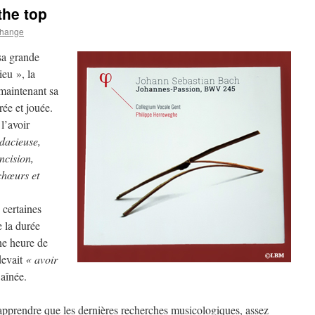
the top
rhange
sa grande
eu », la
maintenant sa
rée et jouée.
l’avoir
dacieuse,
ncision,
 chœurs et
 certaines
e la durée
ne heure de
 devait
« avoir
aînée.
apprendre que les dernières recherches musicologiques, assez