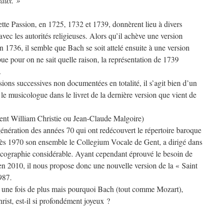
raux. »
cette Passion, en 1725, 1732 et 1739, donnèrent lieu à divers
vec les autorités religieuses. Alors qu’il achève une version
en 1736, il semble que Bach se soit attelé ensuite à une version
pue pour on ne sait quelle raison, la représentation de 1739
.
sions successives non documentées en totalité, il s’agit bien d’un
 le musicologue dans le livret de la dernière version que vient de
t William Christie ou Jean-Claude Malgoire)
 génération des années 70 qui ont redécouvert le répertoire baroque
 dès 1970 son ensemble le Collegium Vocale de Gent, a dirigé dans
scographie considérable. Ayant cependant éprouvé le besoin de
 en 2010, il nous propose donc une nouvelle version de la « Saint
987.
re une fois de plus mais pourquoi Bach (tout comme Mozart),
ist, est-il si profondément joyeux ?