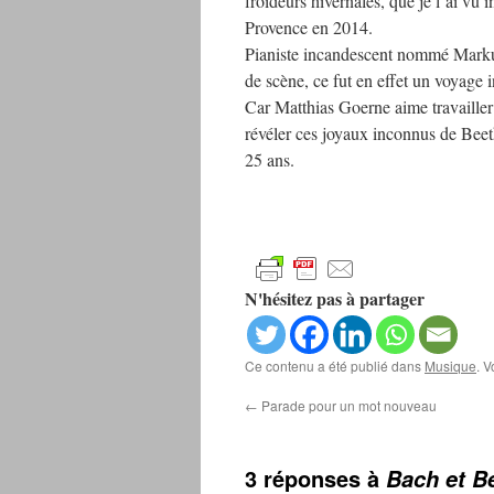
froideurs hivernales, que je l’ai vu 
Provence en 2014.
Pianiste incandescent nommé Markus
de scène, ce fut en effet un voyage 
Car Matthias Goerne aime travailler 
révéler ces joyaux inconnus de Beeth
25 ans.
N'hésitez pas à partager
Ce contenu a été publié dans
Musique
. 
←
Parade pour un mot nouveau
3 réponses à
Bach et B