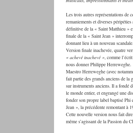
musicaux, impressionnants et théât
Les trois autres représentations de 
remaniements et diverses péripéties a
définitive de la « Saint Matthieu » 
finale de la « Saint Jean » interrom
donnant lieu à un nouveau scandale
Version finale inachevée, quatre ver
« achevé inachevé »
, comme l’écrit
nous donner Philippe Herreweghe.
Maestro Herreweghe (avec notammen
fait partie des grands anciens de la
sur instruments anciens. Il a fondé
le monde entier, et engrangé une di
fonder son propre label baptisé Phi
Jean », la précédente remontant à 1
Cette nouvelle version nous fait di
même s’agissant de la Passion du Chr