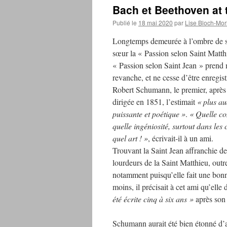
Bach et Beethoven at 
Publié le
18 mai 2020
par
Lise Bloch-Mo
Longtemps demeurée à l’ombre de 
sœur la « Passion selon Saint Matthi
« Passion selon Saint Jean » prend 
revanche, et ne cesse d’être enregist
Robert Schumann, le premier, après 
dirigée en 1851, l’estimait
« plus au
puissante et poétique »
.
« Quelle co
quelle ingéniosité, surtout dans les
quel art ! »
, écrivait-il à un ami.
Trouvant la Saint Jean affranchie de
lourdeurs de la Saint Matthieu, outr
notamment puisqu’elle fait une bon
moins, il précisait à cet ami qu’elle
été écrite cinq à six ans »
après son 
Schumann aurait été bien étonné d’